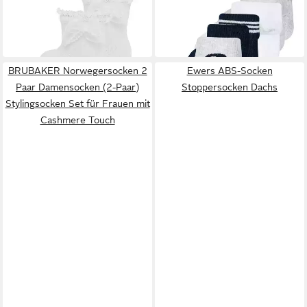
mit Spitze (2-Paar)
GOTS Elefant (6-Paar)
9,99 €
16,99 €
12,99 €
22,99 €
-23%
-26%
BRUBAKER Norwegersocken 2
Ewers ABS-Socken
Paar Damensocken (2-Paar)
Stoppersocken Dachs
Stylingsocken Set für Frauen mit
Cashmere Touch