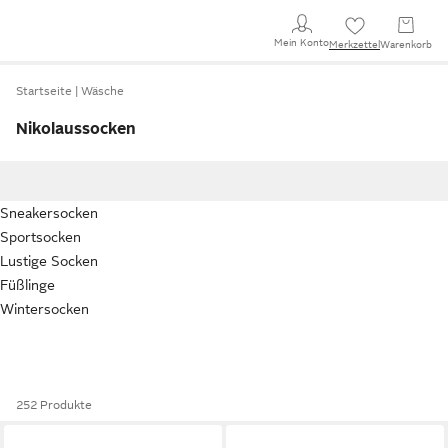
Mein Konto
Merkzettel
Warenkorb
Startseite
Wäsche
Nikolaussocken
Sneakersocken
Sportsocken
Lustige Socken
Füßlinge
Wintersocken
252 Produkte