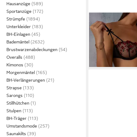
Hausanzüge
Sportanzüge
Strümpfe
ELEGANT LOVE
Set: 
Unterkleider
Dessous Set für Damen
BH-Einlagen
21,24 €
BH & Tüll-Tanga (Set, 2
24,99 €
nur bis Dienstag
Bademäntel
Panty) elegantes Linge
-15%
Brustwarzenabdeckungen
Unterwäsche, Blumen
Overalls
Kimonos
Morgenmäntel
BH-Verlängerungen
Strapse
Sarongs
Stillhütchen
Stulpen
BH-Träger
Umstandsmode
Saunakilts