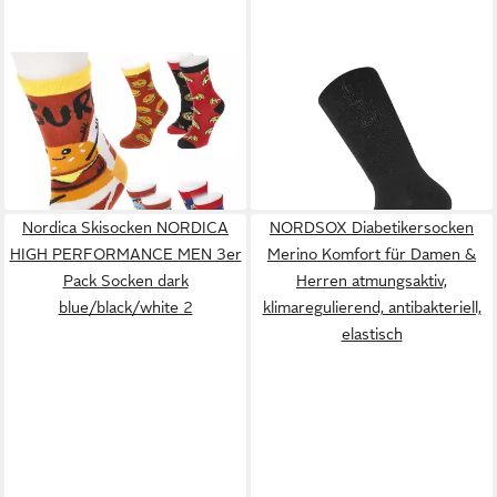
CEPEWA
Socken
NORDSOX
Diabetikersocken
Damensocken Fastfood 4er
Viskose (aus Bambus
9,95 €
20,99 €
Pack 36-42 Polyester
Zellstoff) Komfort für Damen
23,99 €
(5,25 €/ 1 Paar)
Baumwolle Elasthan
& Herren elastisch,
-13%
atmungsaktiv, antibakteriell,
wärmeregulierend
Nordica Skisocken NORDICA
NORDSOX Diabetikersocken
HIGH PERFORMANCE MEN 3er
Merino Komfort für Damen &
Pack Socken dark
Herren atmungsaktiv,
blue/black/white 2
klimaregulierend, antibakteriell,
elastisch