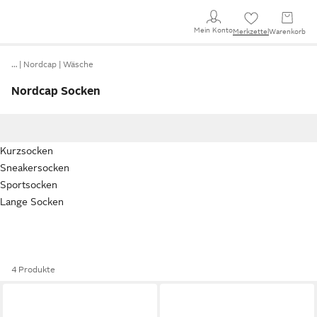
Mein Konto
Merkzettel
Warenkorb
…
Nordcap
Wäsche
Nordcap Socken
Kurzsocken
Sneakersocken
Sportsocken
Lange Socken
4 Produkte