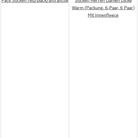
Pack Socken red/black/antrahcite
Socken Herren Damen Dicke
Warm (Packung, 6-Paar, 6 Paar)
Mit Innenfleece