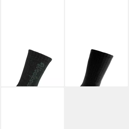
WOOLPOWER
Socken Kids
WOOLPOWER
Strümpfe
Socks Logo 400
Socke Classic 200
16,95 €
20,95 €