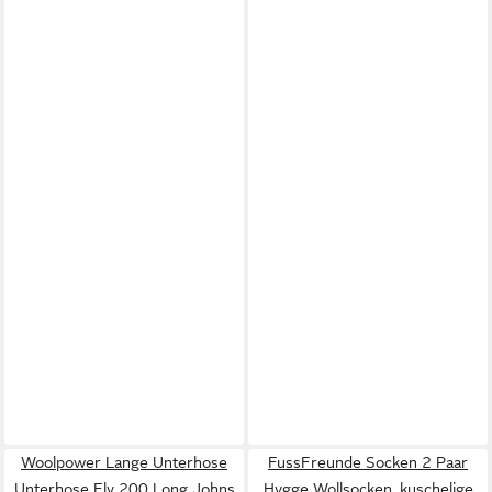
Woolpower Lange Unterhose
FussFreunde Socken 2 Paar
Unterhose Fly 200 Long Johns
Hygge Wollsocken, kuschelige