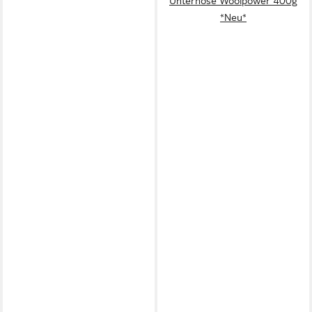
Unterhose Woolpower 400g
*Neu*