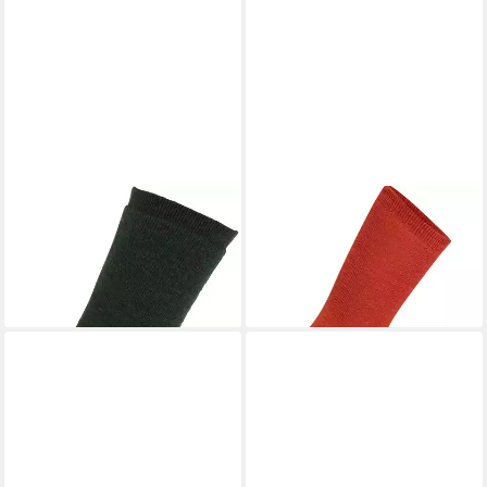
WOOLPOWER
Socken Socks
WOOLPOWER
Socken Kids
400
Sock Liner Classic
23,95 €
15,95 €
+2