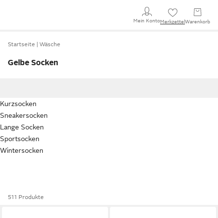
Mein Konto
Merkzettel
Warenkorb
Startseite
Wäsche
Gelbe Socken
Kurzsocken
Sneakersocken
Lange Socken
Sportsocken
Wintersocken
511 Produkte