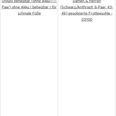
Unisex beheizbar (ohne Akku) (1-
Damen & Herren
Paar) ohne Akku I beheizbar I für
(Schwarz/Anthrazit, 6-Paar, 43-
schmale Füße
46) gepolsterte Frotteesohle -
20100