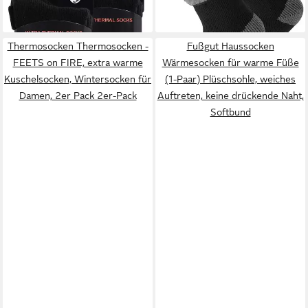
Thermo Socken, Grösse EU
durchgehend gefüttert
+1
41-45 2er-Pack
Thermosocken Thermosocken -
Fußgut Haussocken
FEETS on FIRE, extra warme
Wärmesocken für warme Füße
Kuschelsocken, Wintersocken für
(1-Paar) Plüschsohle, weiches
Damen, 2er Pack 2er-Pack
Auftreten, keine drückende Naht,
Softbund