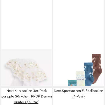
NEXT
Kurzsocken
NEXT
Kurzsocken Gerippte
Bridesmaid-Knöchelsocken
Sportsocken im 5er-Pack mit
ab 11,00 €
ab 10,00 €
mit Rüschen, 2er-Pack (2-
Fußbett (5-Paar)
UVP
14,00 €
Paar)
-29%
+10
Next Kurzsocken 3er-Pack
Next Sportsocken Fußballsocken
gerippte Söckchen, KPOP Demon
(1-Paar)
Hunters (3-Paar)