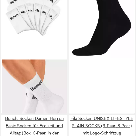
BENCH.
Tennissocken Damen
Herren Sportsocken,
ab 32,99 €
Laufsocken, (Packung, 12-
(2,75 €/ 1 Paar)
Paar, Crew-Socken,
Großpackung) mit Fuß
Polsterung, Baumwoll Frottee
Bench. Socken Damen Herren
Fila Socken UNISEX LIFESTYLE
Basic Socken für Freizeit und
PLAIN SOCKS (3-Paar, 3 Paar)
Alltag (Box, 6-Paar, in der
mit Logo-Schriftzug