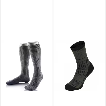
JD J. DIRKS
Socken Original
Bundeswehr Strumpf Lang
ab 15,95 €