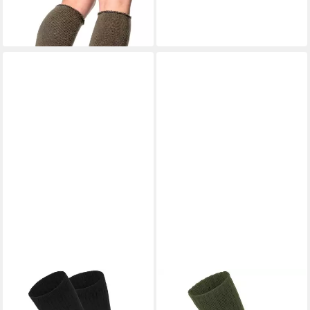
ab 41,95 €
HIGHLANDER
Socken
HIGHLANDER
Socken
Highlander Crusader Kampf-
Highlander Norwegische