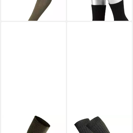
ab 14,95 €
ab 13,95 €
WOOLPOWER
Socken
GAWILO
Socken GWL 4er
Original Bundeswehr KSK
Pack Army Kniestrümpfe