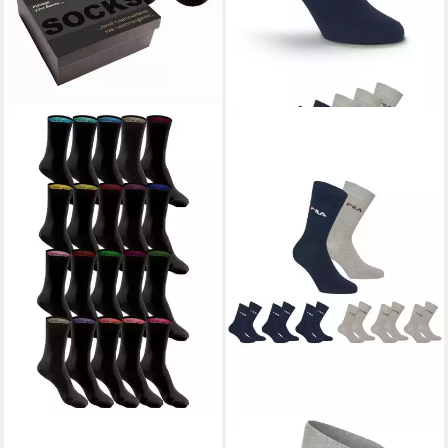
H.I.S
Socken für Damen und
FILA
Socken UNISEX