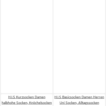
H.I.S Kurzsocken Damen
H.I.S Basicsocken Damen Herren
halbhohe Socken, Knöchelsocken
Uni Socken, Alltagssocken