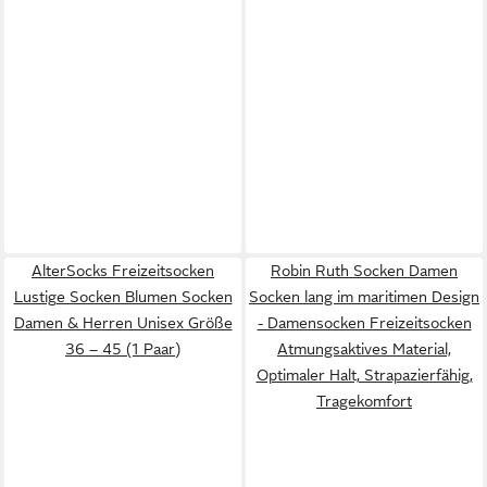
AlterSocks Freizeitsocken
Robin Ruth Socken Damen
Lustige Socken Blumen Socken
Socken lang im maritimen Design
Damen & Herren Unisex Größe
- Damensocken Freizeitsocken
36 – 45 (1 Paar)
Atmungsaktives Material,
Optimaler Halt, Strapazierfähig,
Tragekomfort