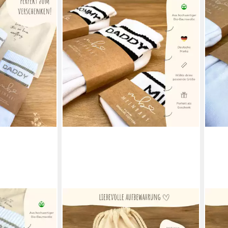
MEINBABY123®
MEIN
nkset
Tennissocken Geschenkidee
Tenn
chenk zur
Schwangerschaft & Geburt,
Schw