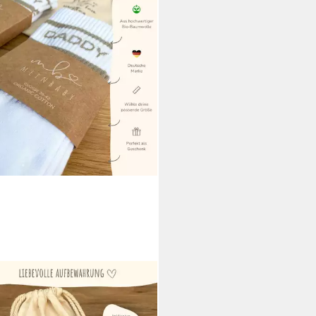
BABY123®
issocken Geschenkidee
angerschaft & Geburt,