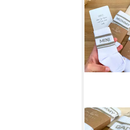
MEINBABY123®
Tennissocken Gesche
Schwangerschaft, Ges