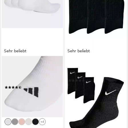
Sehr beliebt
Sehr beliebt
ADIDAS PERFORMANCE
NIKE
Funktionssocken
Sportsocken (3-Paar) mit
DÄMPFENDE ESSENTIALS
Frottee
(1701)
LOW CUT, 3 PAAR (3-Paar)
ab 13,99 €
UVP
15,99 €
(35)
(4,66 €/ 1 Paar)
ab 9,99 €
UVP
12,00 €
-13%
-17%
lieferbar - in 1-2 Werktagen bei dir
lieferbar - in 1-2 Werktagen bei dir
+4