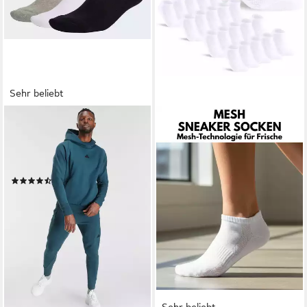
Sehr beliebt
ADIDAS SPORTSWEAR
Sportsocken LINEAR
CUSHIONED ANKLE, 3 PAAR
(3-Paar)
(1343)
7,99 €
UVP
9,00 €
(2,66 €/ 1 Paar)
-11%
lieferbar - in 1-2 Werktagen bei dir