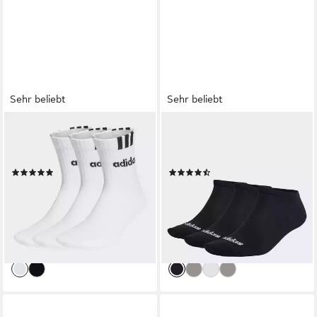
Sehr beliebt
Sehr beliebt
ADIDAS SPORTSWEAR
ADIDAS PERFORMANCE
Sportsocken C 3S LIN 3P (3-
Sportsocken FEINE LINEAR
Paar)
LOW-CUT, 3 PAAR (3-Paar)
(305)
(365)
ab 8,99 €
ab 7,99 €
UVP
10,00 €
UVP
9,00 €
(3,00 €/ 1 Paar)
(2,66 €/ 1 Paar)
-10%
-11%
lieferbar - in 1-2 Werktagen bei dir
lieferbar - in 1-2 Werktagen bei dir