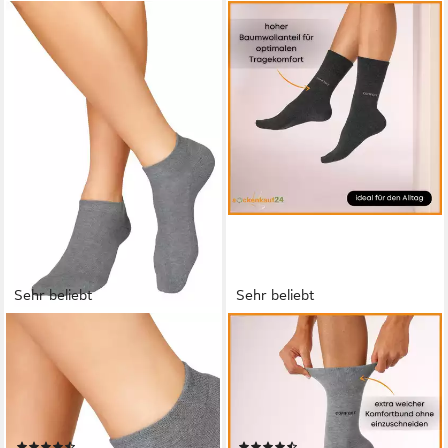
Sehr beliebt
Sehr beliebt
H.I.S
SOCKENKAUF24
Sneakersocken Damen
Gesundheitssocken Comfort
Herren Sneaker Socken aus
Socken ohne Gummibund &
Baumwolle, Niedrige Socken
ohne Naht mit Komfortbund
Sportsocken (Packung, 6-
(10-Paar) Diabetiker Socken
(789)
(134)