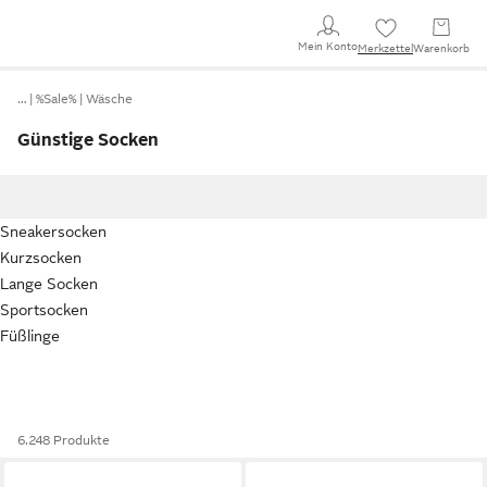
Mein Konto
Merkzettel
Warenkorb
…
%Sale%
Wäsche
Günstige Socken
Sneakersocken
Kurzsocken
Lange Socken
Sportsocken
Füßlinge
6.248 Produkte