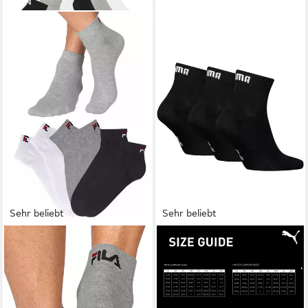
Sehr beliebt
Sehr beliebt
FILA
PUMA
Kurzsocken UNISEX
Kurzsocken PUMA UNISEX
INVISIBLE PLAIN SOCKS (6-
QUARTER PLAIN 3P (3 Paar)
Paar, 6 Paar)
Atmungsaktiv,
Baumwollmischung,
Rippenbündchen, weiche