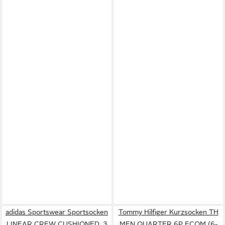
adidas Sportswear Sportsocken
Tommy Hilfiger Kurzsocken TH
LINEAR CREW CUSHIONED, 3
MEN QUARTER 6P ECOM (6-