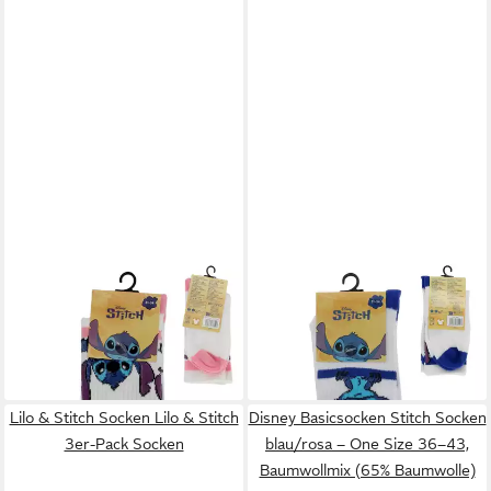
LILO & STITCH
Socken - 2'er
LILO & STITCH
Socken - 2'er
Pack Kindersocken
Pack Kindersocken
4,95 €
4,95 €
Sportsocken
9,95 €
Sportsocken
9,95 €
Baumwollmischung Weiß (2-
-50%
Baumwollmischung Weiß (2-
-50%
Paar)
Paar)
Lilo & Stitch Socken Lilo & Stitch
Disney Basicsocken Stitch Socken
3er-Pack Socken
blau/rosa – One Size 36–43,
Baumwollmix (65% Baumwolle)