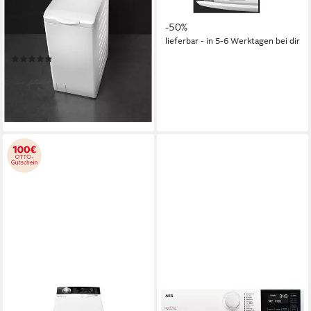
7 kg
Kapazität Waschen
22,39 €
mtl. in 48 Raten
78 dB(A)
Betriebsgeräusch
-50%
1200 U/min
Schleuderdrehzahl
lieferbar - in 5-6 Werktagen bei dir
Produktdatenblatt
(2)
549,00 €
UVP
819,00 €
15,94 €
mtl. in 48 Raten
-33%
lieferbar - in 6-8 Werktagen bei dir