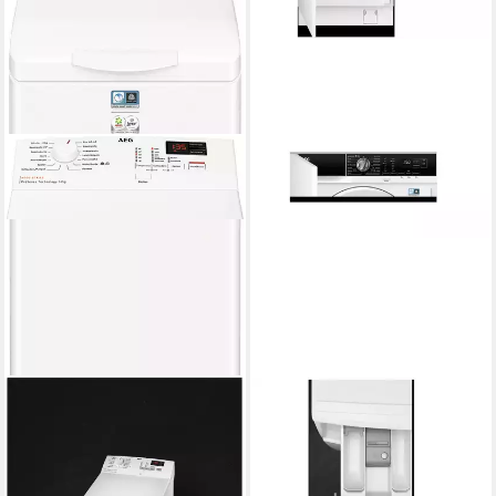
AEG
AEG
Waschmaschine Toplader
Einbauwaschmaschine
6000 ProSense®
LR7BI6480
Produktdatenblatt
LTR6N40270
771,32 €
UVP
1.558,00 €