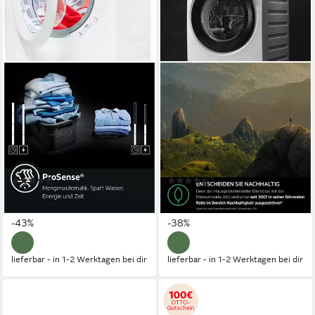
AEG
AEG
Waschmaschine 6000
Waschmaschine 7000
ProSense® L6FBG51470
ProSteam® LR7FA69FL
7 kg
Kapazität Waschen
9 kg
Kapazität Waschen
74 dB(A)
Betriebsgeräusch
76 dB(A)
Betriebsgeräusch
1400 U/min
Schleuderdrehzahl
1600 U/min
Schleuderdrehzahl
Produktdatenblatt
Produktdatenblatt
(26)
(126)
499,00 €
699,00 €
UVP
869,00 €
UVP
1.124,00 €
17,90 €
mtl. in 36 Raten
20,29 €
mtl. in 48 Raten
-43%
-38%
lieferbar - in 1-2 Werktagen bei dir
lieferbar - in 1-2 Werktagen bei dir