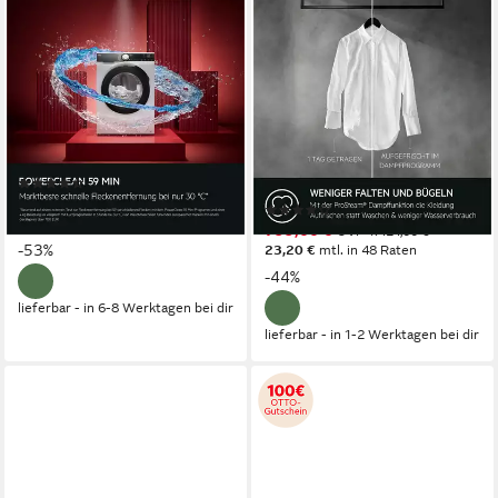
AEG
AEG
Einbauwaschmaschine 8000
Waschmaschine Toplader
PowerCare® LR8BI7480
7000 ProSteam®
LTR7A56STL
8 kg
Kapazität Waschen
68 dB(A)
Betriebsgeräusch
6 kg
Kapazität Waschen
1400 U/min
Schleuderdrehzahl
79 dB(A)
Betriebsgeräusch
1500 U/min
Schleuderdrehzahl
Produktdatenblatt
(7)
Produktdatenblatt
949,00 €
UVP
1.998,00 €
(15)
27,55 €
mtl. in 48 Raten
799,00 €
UVP
1.424,00 €
-53%
23,20 €
mtl. in 48 Raten
-44%
lieferbar - in 6-8 Werktagen bei dir
lieferbar - in 1-2 Werktagen bei dir