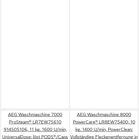
AEG Waschmaschine 7000
AEG Waschmaschine 8000
ProSteam® LR7EW75610
PowerCare® LR8EW75400, 10
914505106, 11 kg, 1600 U/min,
kg, 1400 U/min, PowerClean:
UniversalDose: löst PODS®/Caps
Vollständige Fleckenentfernung in