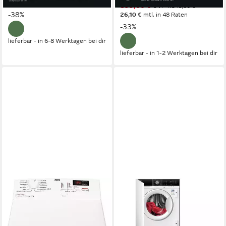
21,75 €
mtl. in 48 Raten
899,00 €
UVP
1.349,00 €
-38%
26,10 €
mtl. in 48 Raten
-33%
lieferbar - in 6-8 Werktagen bei dir
lieferbar - in 1-2 Werktagen bei dir