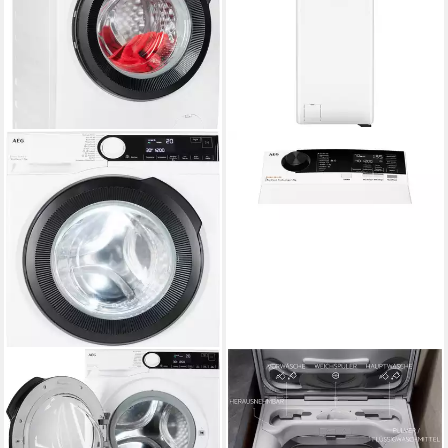
AEG
AEG
Waschmaschine 7000
Waschmaschine Toplader
ProSteam® LR7GA49FL
7000 ProSteam®
LTR7A37STL
9 kg
Kapazität Waschen