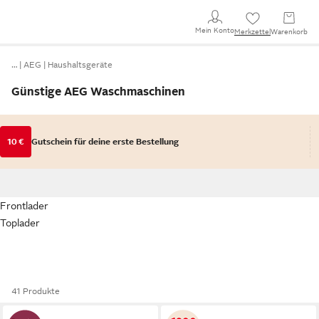
Mein Konto
Merkzettel
Warenkorb
…
AEG
Haushaltsgeräte
Günstige AEG Waschmaschinen
10 €
Gutschein für deine erste Bestellung
Frontlader
Toplader
41 Produkte