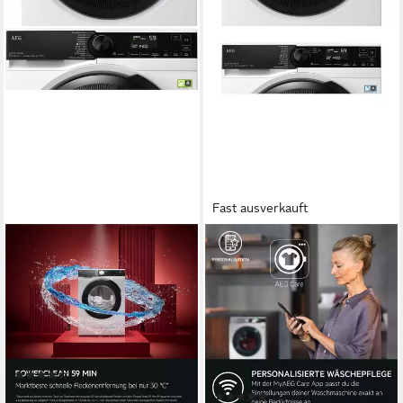
Fast ausverkauft
AEG
AEG
Waschmaschine 8000
Waschmaschine 7000
PowerCare® LR8EG75480
ProSteam® LR7EA610FL
914501652
8 kg
Kapazität Waschen
71 dB(A)
Betriebsgeräusch
10 kg
Kapazität Waschen
1400 U/min
Schleuderdrehzahl
76 dB(A)
Betriebsgeräusch
1600 U/min
Schleuderdrehzahl
Produktdatenblatt
(7)
Produktdatenblatt
749,00 €
UVP
1.199,00 €
(16)