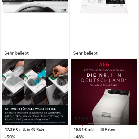
Sehr beliebt
Sehr beliebt
AEG
AEG
Waschmaschine 7000
Waschmaschine Toplader
ProSteam® LR7EA410FL
6000 ProSense®
914501653
LTR6A60370
10 kg
Kapazität Waschen
7 kg
Kapazität Waschen
75 dB(A)
Betriebsgeräusch
79 dB(A)
Betriebsgeräusch
1400 U/min
Schleuderdrehzahl
1300 U/min
Schleuderdrehzahl
Produktdatenblatt
Produktdatenblatt
(50)
(97)
599,00 €
579,00 €
UVP
1.199,00 €
UVP
1.119,00 €
17,39 €
mtl. in 48 Raten
16,81 €
mtl. in 48 Raten
-50%
-48%