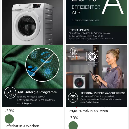
AEG
AEG
Waschmaschine 6000
Waschmaschine 9000
ProSense® L6FA68FL
AbsoluteCare® LR9W80600
914501216
8 kg
Kapazität Waschen
75 dB(A)
Betriebsgeräusch
10 kg
Kapazität Waschen
1600 U/min
Schleuderdrehzahl
76 dB(A)
Betriebsgeräusch
1600 U/min
Schleuderdrehzahl
Produktdatenblatt
(107)
Produktdatenblatt
549,00 €
UVP
824,00 €
(9)
15,94 €
mtl. in 48 Raten
999,00 €
UVP
1.649,00 €
-33%
29,00 €
mtl. in 48 Raten
-39%
lieferbar in 3 Wochen