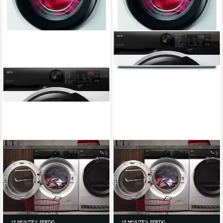
AEG
AEG
Waschmaschine 6000
Waschmaschine 6000
ProSense® LR6FE49FL
ProSense® LR6FE48FL
9 kg
Kapazität Waschen
8 kg
Kapazität Waschen
76 dB(A)
Betriebsgeräusch
74 dB(A)
Betriebsgeräusch
1400 U/min
Schleuderdrehzahl
1400 U/min
Schleuderdrehzahl
Produktdatenblatt
Produktdatenblatt