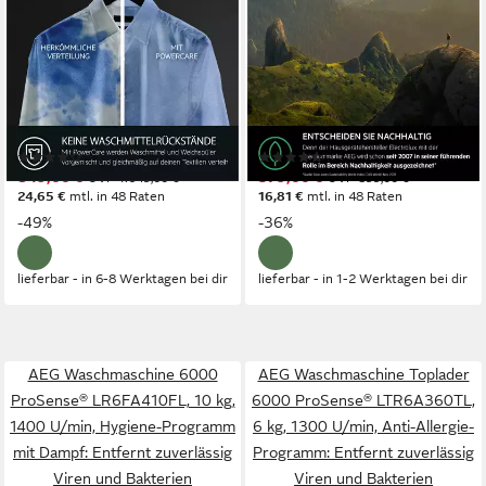
8000 PowerCare®
ProSense® LR6FA49FL
LTR8A80370
914915728
6 kg
Kapazität Waschen
9 kg
Kapazität Waschen
79 dB(A)
Betriebsgeräusch
76 dB(A)
Betriebsgeräusch
1300 U/min
Schleuderdrehzahl
1400 U/min
Schleuderdrehzahl
Produktdatenblatt
Produktdatenblatt
(7)
(66)
849,00 €
579,00 €
UVP
1.649,00 €
UVP
899,00 €
24,65 €
mtl. in 48 Raten
16,81 €
mtl. in 48 Raten
-49%
-36%
lieferbar - in 6-8 Werktagen bei dir
lieferbar - in 1-2 Werktagen bei dir
AEG Waschmaschine 6000
AEG Waschmaschine Toplader
ProSense® LR6FA410FL, 10 kg,
6000 ProSense® LTR6A360TL,
1400 U/min, Hygiene-Programm
6 kg, 1300 U/min, Anti-Allergie-
mit Dampf: Entfernt zuverlässig
Programm: Entfernt zuverlässig
Viren und Bakterien
Viren und Bakterien