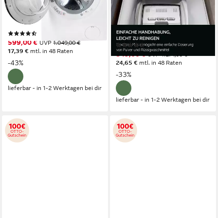
74 dB(A)
Betriebsgeräusch
7 kg
Kapazität Waschen
1400 U/min
Schleuderdrehzahl
79 dB(A)
Betriebsgeräusch
1300 U/min
Schleuderdrehzahl
Produktdatenblatt
(23)
Produktdatenblatt
599,00 €
UVP
1.049,00 €
(40)
17,39 €
mtl. in 48 Raten
849,00 €
UVP
1.274,00 €
-43%
24,65 €
mtl. in 48 Raten
-33%
lieferbar - in 1-2 Werktagen bei dir
lieferbar - in 1-2 Werktagen bei dir