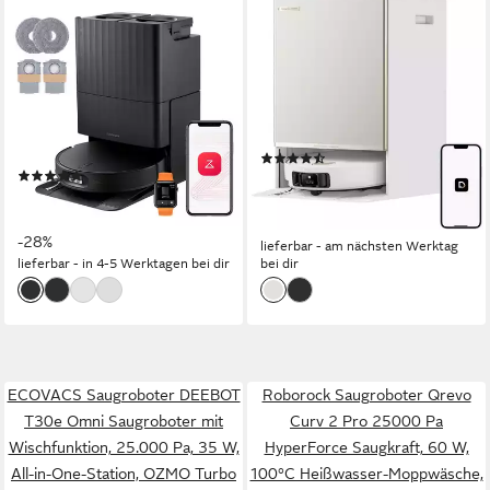
ROBOROCK
DREAME
Saugroboter mit
Saugroboter mit
Wischfunktion Qrevo Edge 2,
Wischfunktion Matrix 10 Ultra
Dual Anti-Tangle System,
700 W
Leistung
0,31 l
Größe Staubbehälter
25.000 Pa
120 m²
Reichweite
0,24 l
Größe Staubbehälter
(21)
(7)
ab 1.199,00 €
UVP
1.299,00 €
649,99 €
UVP
899,99 €
34,81 €
mtl. in 48 Raten
18,87 €
mtl. in 48 Raten
-8%
-28%
lieferbar - am nächsten Werktag
lieferbar - in 4-5 Werktagen bei dir
bei dir
ECOVACS Saugroboter DEEBOT
Roborock Saugroboter Qrevo
T30e Omni Saugroboter mit
Curv 2 Pro 25000 Pa
Wischfunktion, 25.000 Pa, 35 W,
HyperForce Saugkraft, 60 W,
All-in-One-Station, OZMO Turbo
100°C Heißwasser-Moppwäsche,