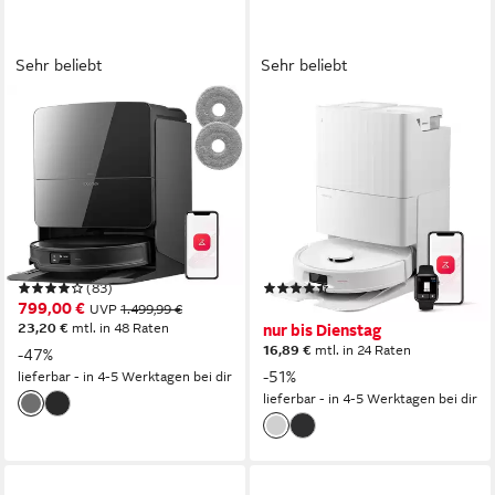
Sehr beliebt
Sehr beliebt
ROBOROCK
ROBOROCK
Saugroboter Saros 10R
Saugroboter QV 35S
(Upgrade von S8 MaxV
(Upgrade von Qrevo
Ultra)22000 Pa mit
Plus)Saugkraft Saugroboter
Wischfunktion
mit Wischfunktion
2,5 l
Größe Staubbehälter
2.7 l
Größe Staubbehälter
3D TOF Solid State LIDAR
Navigation
PreciSense LiDAR-Navigation
Navigation
(83)
(83)
799,00 €
339,99 €
UVP
1.499,99 €
UVP
689,99 €
23,20 €
mtl. in 48 Raten
nur bis Dienstag
16,89 €
mtl. in 24 Raten
-47%
-51%
lieferbar - in 4-5 Werktagen bei dir
lieferbar - in 4-5 Werktagen bei dir