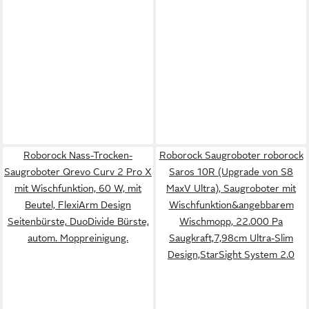
Roborock Nass-Trocken-
Roborock Saugroboter roborock
Saugroboter Qrevo Curv 2 Pro X
Saros 10R (Upgrade von S8
mit Wischfunktion, 60 W, mit
MaxV Ultra), Saugroboter mit
Beutel, FlexiArm Design
Wischfunktion&angebbarem
Seitenbürste, DuoDivide Bürste,
Wischmopp, 22.000 Pa
autom. Moppreinigung.
Saugkraft,7,98cm Ultra-Slim
Design,StarSight System 2.0