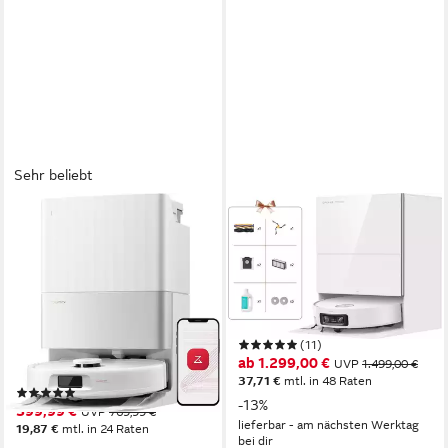
Sehr beliebt
ROBOROCK
DREAME
Saugroboter Qrevo S5V
Saugroboter X60 Pro Ultra
Saugroboter mit
Complete
Wischfunktion&Hebarem
600 W
Leistung
0,25 l
Größe Staubbehälter
Wischmopp
Dual AI Cameras+LED
Navigation
60 W
Leistung
(11)
325ml l
Größe Staubbehälter
ab 1.299,00 €
UVP
1.499,00 €
300 m²
Reichweite
37,71 €
mtl. in 48 Raten
(22)
-13%
399,99 €
UVP
769,99 €
lieferbar - am nächsten Werktag
19,87 €
mtl. in 24 Raten
bei dir