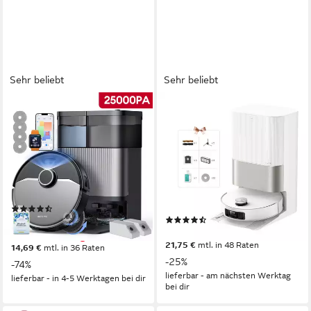
Sehr beliebt
Sehr beliebt
ULTENIC
DREAME
Nass-Trocken-Saugroboter
Saugroboter mit
saugroboter mit
Wischfunktion Dreame X50
wischfunktion,25000Pa,9 in
Ultra Complete, 20.000 Pa
1,DualSpin-Wischsystem
Saugkraft
3l l
Größe Staubbehälter
0,395 l
Größe Staubbehälter
205 m²
Reichweite
(21)
(221)
409,44 €
UVP
1.599,99 €
ab 749,00 €
UVP
999,00 €
nur bis Dienstag
21,75 €
mtl. in 48 Raten
14,69 €
mtl. in 36 Raten
-25%
-74%
lieferbar - am nächsten Werktag
lieferbar - in 4-5 Werktagen bei dir
bei dir