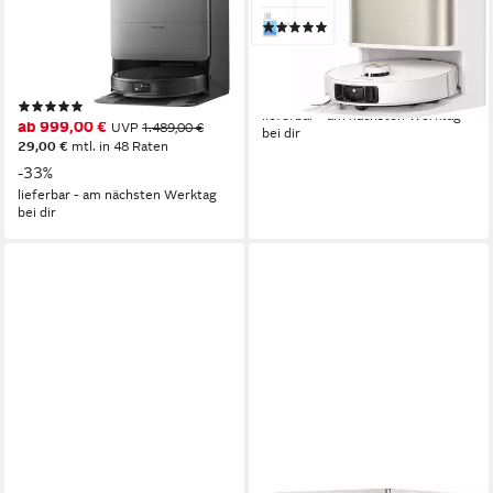
LDS
Navigation
hohem Wischdruck
(13)
65 W
Leistung
ab 579,00 €
UVP
749,00 €
0,26 l
Größe Staubbehälter
16,81 €
mtl. in 48 Raten
373 m²
Reichweite
-23%
(10)
lieferbar - am nächsten Werktag
ab 999,00 €
UVP
1.489,00 €
bei dir
29,00 €
mtl. in 48 Raten
-33%
lieferbar - am nächsten Werktag
bei dir