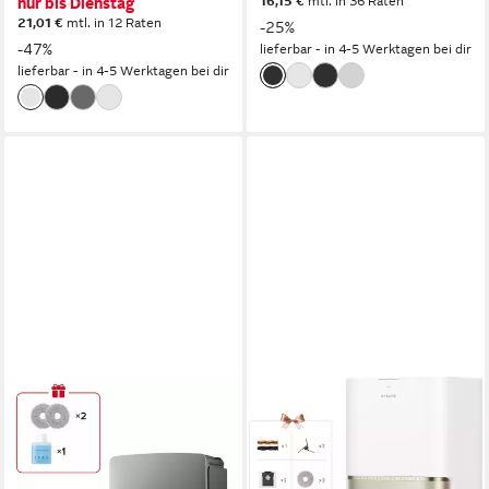
16,15 €
mtl. in 36 Raten
nur bis Dienstag
21,01 €
mtl. in 12 Raten
-25%
-47%
lieferbar - in 4-5 Werktagen bei dir
lieferbar - in 4-5 Werktagen bei dir
ROBOROCK
DREAME
Saugroboter mit
Saugroboter L50s Pro Ultra
Wischfunktion Saros 20X mit
600 W
Leistung
0,25 l
Größe Staubbehälter
36.000 Pa Saugkraft &