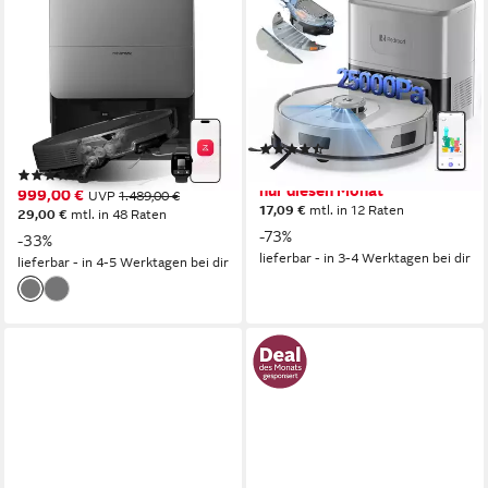
Saugroboter mit
Saugroboter mit
Wischfunktion roborock Saros
Wischfunktion 25KPa
20, 36.000 Pa, Brandneues
Saugkraft/Absaugstation/LiD
RockDock
880 W
Leistung
420ml l
Größe Staubbehälter
0,259 l
Größe Staubbehälter
350 m²
Reichweite
373 m²
Reichweite
3D-ToF-Sensoren und RGB
Navigation
(93)
187,14 €
UVP
688,99 €
(9)
nur diesen Monat
999,00 €
UVP
1.489,00 €
17,09 €
mtl. in 12 Raten
29,00 €
mtl. in 48 Raten
-73%
-33%
lieferbar - in 3-4 Werktagen bei dir
lieferbar - in 4-5 Werktagen bei dir