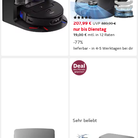
680 W
Leistung
nur bis Dienstag
4l l
Größe Staubbehälter
LDS Navigation
Navigation
26,10 €
mtl. in 48 Raten
-25%
(443)
207,99 €
UVP
889,99 €
lieferbar - am nächsten Werktag
bei dir
nur bis Dienstag
19,00 €
mtl. in 12 Raten
-77%
lieferbar - in 4-5 Werktagen bei dir
Sehr beliebt
ROBOROCK
REDROAD