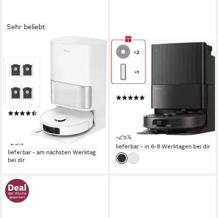
Sehr beliebt
DREAME
ROBOROCK
Saugroboter mit
Saugroboter Qrevo S ProX
Wischfunktion L10s Ultra Gen
0,3 l
Größe Staubbehälter
180 m²
Reichweite
3 Set
Präzisions-LiDAR-Navigation
Navigation
600 W
Leistung
(8)
0,32 l
Größe Staubbehälter
439,00 €
UVP
589,00 €
(115)
nur diesen Monat
ab 449,00 €
UVP
599,00 €
15,75 €
mtl. in 36 Raten
16,11 €
mtl. in 36 Raten
-25%
-25%
lieferbar - in 6-8 Werktagen bei dir
lieferbar - am nächsten Werktag
bei dir