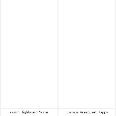
skølm Highboard Norns
Kosmos Kreativset Happy