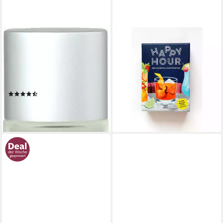
CLINIQUE
LAURENCE KING
Eau de Parfum Happy,
Spiel Happy Hour
20,07 €
Blumiger Damenduft mit
lieferbar - in 3-4 Werktagen bei dir
Mandarine, Grapefruit,
Orchidee und Moschus.
(49)
64,99 €
(64,99 €/ 1 l)
lieferbar - in 3-4 Werktagen bei dir