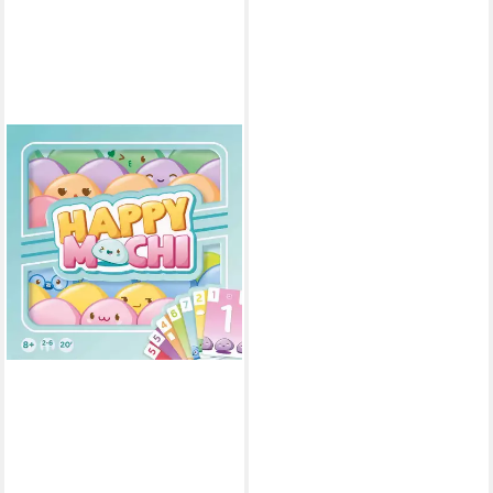
ASMODEE
Spiel Happy Mochi
ab 18,25 €
lieferbar - in 3-4 Werktagen bei dir