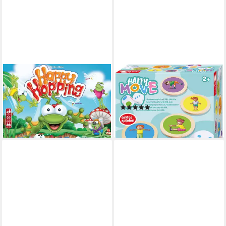
PEGASUS SPIELE
NORIS
Spiel Happy Hopping
Spiel Happy Move, Würfel-
(deutsch/englisch)
und Bewegungsspiel
(9)
31,40 €
ab 18,43 €
lieferbar - in 2-3 Werktagen bei dir
lieferbar - in 3-4 Werktagen bei dir