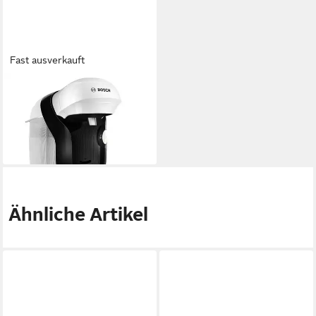
Fast ausverkauft
BOSCH
Kapselmaschine TAS114E,
One-Touch Bedienung
41,99 €
lieferbar - in 4-5 Werktagen bei dir
Ähnliche Artikel