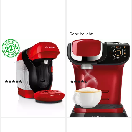
Sehr beliebt
TASSIMO
TASSIMO
Kapselmaschine style friendly
Kapselmaschine My Way 2
TAS113E, über 70 Getränke,
TAS6503, Personalisierung,
platzsparend
über 70 Getränke
0,7 l
Wassertank
1,3 l
Wassertank
(280)
(1314)
34,90 €
72,90 €
UVP
119,99 €
UVP
159,99 €
-71%
-54%
lieferbar - in 1-2 Werktagen bei dir
lieferbar - in 1-2 Werktagen bei dir