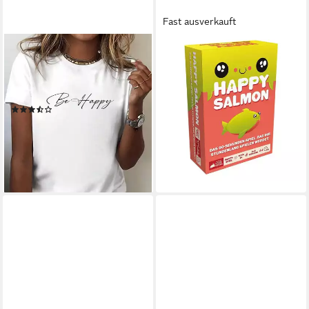
Fast ausverkauft
RMK
ASMODEE
T-Shirt Damen Shirt Top
Spiel Happy Salmon
ab 19,20 €
Sommer Basic Be Happy
lieferbar - in 3-4 Werktagen bei dir
Glücklich aus Baumwolle
(294)
ab 9,90 €
UVP
29,90 €
-67%
lieferbar - in 4-5 Werktagen bei dir