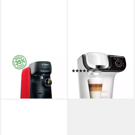
BOSCH
TASSIMO
Kapselmaschine TAS163E,
Kapselmaschine
(9)
Intellibrew Barcode-
69,00 €
Technologie
lieferbar - in 4-5 Werktagen bei dir
39,99 €
lieferbar - in 4-5 Werktagen bei dir