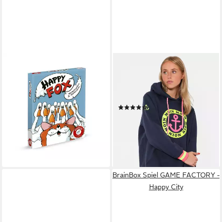
PIATNIK
ZWILLINGSHERZ
Spiel Happy Fox
Hoodie Langarm, Kapuze,
ab 12,70 €
Neon-Details, Kordelzug,
leider ausverkauft
Frontprint, Kängurutasche
(35)
64,99 €
UVP
79,99 €
-19%
lieferbar - in 1-2 Werktagen bei dir
BrainBox Spiel GAME FACTORY -
Happy City