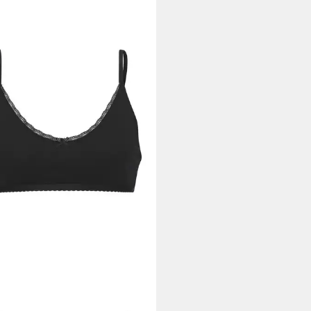
NCE BY LASCANA
tte aus feiner Pointelle-Ware
pitze, reine Baumwolle