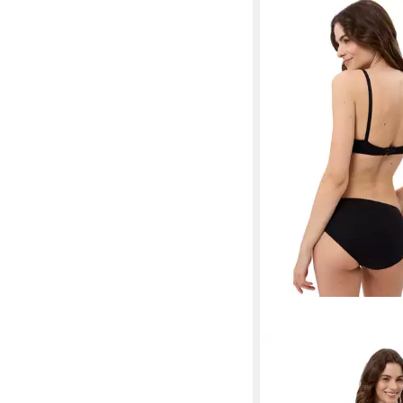
BEEDEES
Bügel-BH Rock'n'Roll W 
100% Baumwolle, unwa