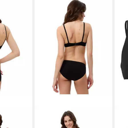
BEEDEES
VIVA
(1, 1-tlg., 1)
Bügelloser BH Rock'n'Roll N (1, 1-tlg.,
Brale
ttiert & ohne
1) 100% Baumwolle, genähte Cups,
mit S