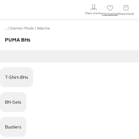
Mein Konto
Merkzettel
Warenkorb
…
Damen-Mode
Wäsche
PUMA BHs
T-Shirt-BHs
BH-Sets
Bustiers