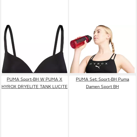
PUMA
Set: Bralette-BH PUMA
PUMA
Set: Sport-BH PUMA x
WOMEN SOFT PADDED BRA
HYROX Damen Sport-BH
29,99 €
27,75 €
1P 001 black
UVP
40,00 €
-31%
PUMA Sport-BH W PUMA X
PUMA Set: Sport-BH Puma
HYROX DRYELITE TANK LUCITE
Damen Sport BH