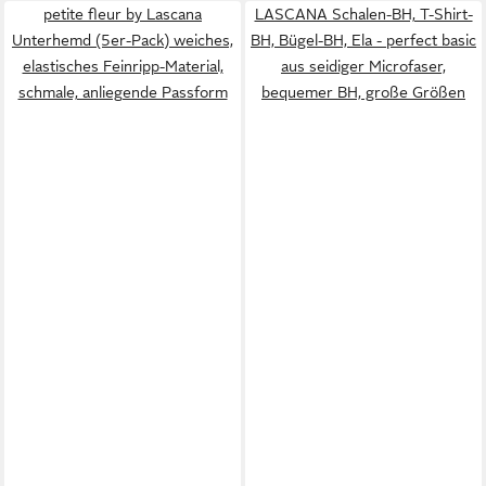
petite fleur by Lascana
LASCANA Schalen-BH, T-Shirt-
Unterhemd (5er-Pack) weiches,
BH, Bügel-BH, Ela - perfect basic
elastisches Feinripp-Material,
aus seidiger Microfaser,
schmale, anliegende Passform
bequemer BH, große Größen