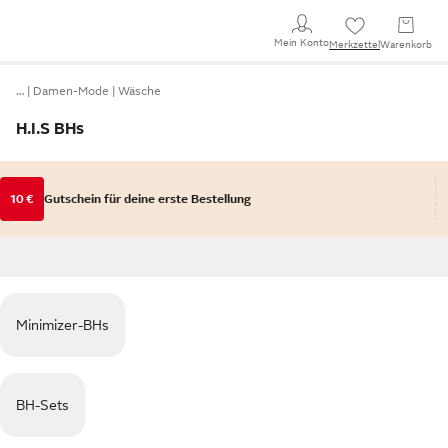
Mein Konto
Merkzettel
Warenkorb
…
Damen-Mode
Wäsche
H.I.S BHs
10 €
Gutschein für deine erste Bestellung
Minimizer-BHs
BH-Sets