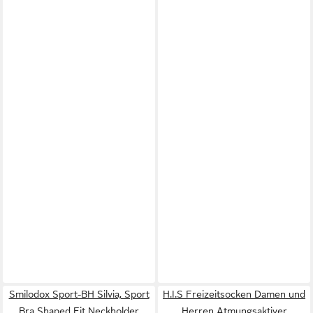
Smilodox Sport-BH Silvia, Sport
H.I.S Freizeitsocken Damen und
Bra Shaped Fit Neckholder
Herren Atmungsaktiver