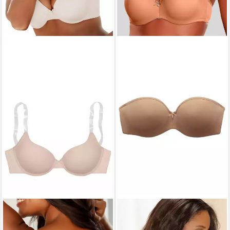
LASCANA
LASCANA
Schalen-BH Ela mit
Multiway-BH mit
transparenten Trägern, mit
abnehmbaren, normalen und