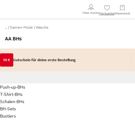
Mein Konto
Merkzettel
Warenkorb
…
Damen-Mode
Wäsche
AA BHs
10 €
Gutschein für deine erste Bestellung
Push-up-BHs
T-Shirt-BHs
Schalen-BHs
BH-Sets
Bustiers