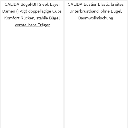
CALIDA Bügel-BH Sleek Layer
CALIDA Bustier Elastic breites
Damen (1-tlg) doppellagige Cups,
Unterbrustband, ohne Bügel,
Komfort Rücken, stabile Bügel,
Baumwollmischung
verstellbare Träger