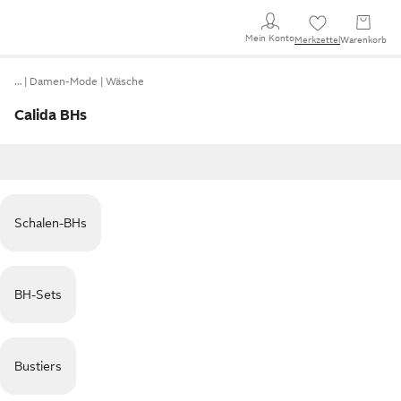
Mein Konto
Merkzettel
Warenkorb
…
Damen-Mode
Wäsche
Calida BHs
Schalen-BHs
BH-Sets
Bustiers