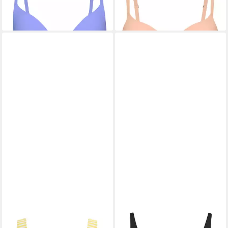
Unterbrustpartie
Komfortrücken
CALIDA
Bustier EDITION 85
CALIDA
Bustier Natural Layer
Damen (1-tlg) Weich,
Damen (1-tlg) verstellbare