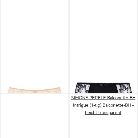
EMPREINTE
Hipster
EMPREINTE
Taillenslip Amour
Cassiopee Short
Taillenslip
68,95 €
41,27 €
58,95 €
-30%
SIMONE PERELE Balconette-BH
Intrigue (1-tlg) Balconette-BH -
Leicht transparent