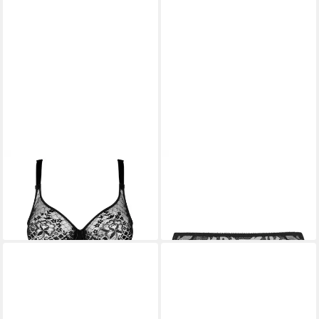
EMPREINTE
Body Melody
EMPREINTE
Hipster Leia
Body E-G Cup
Hotpants
170,95 €
33,57 €
55,95 €
-40%