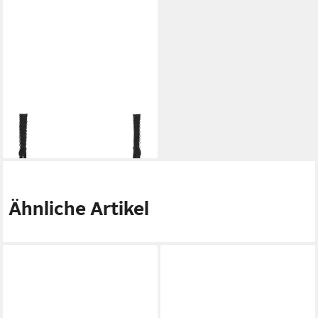
EMPREINTE
Soft-BH Leia BH
- Vorgeformte Cups E-H Cup
91,16 €
113,95 €
-20%
Ähnliche Artikel