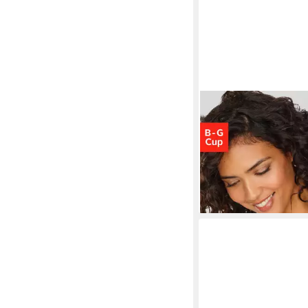
LASCANA
Schalen-BH 
verzierten Trägern, D
ab 32,99 €
42,99 €
-23%