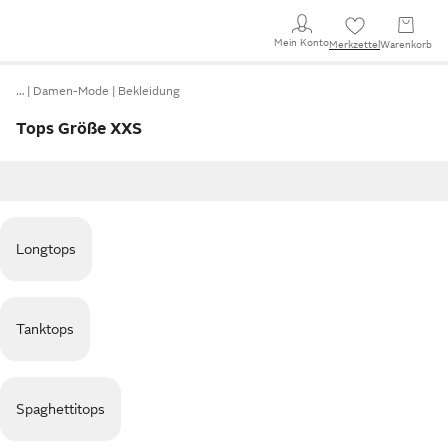
Mein Konto
Merkzettel
Warenkorb
…
Damen-Mode
Bekleidung
Tops Größe XXS
Longtops
Tanktops
Spaghettitops