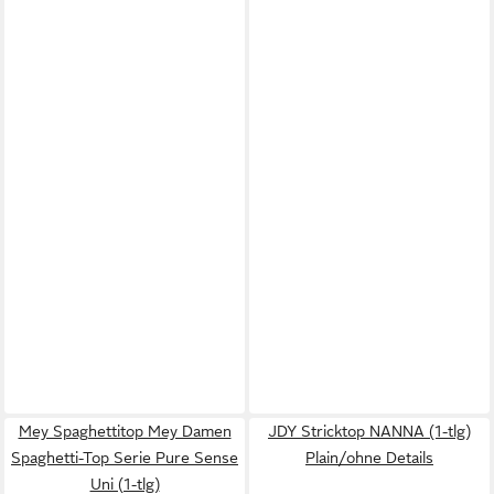
Mey Spaghettitop Mey Damen
JDY Stricktop NANNA (1-tlg)
Spaghetti-Top Serie Pure Sense
Plain/ohne Details
Uni (1-tlg)