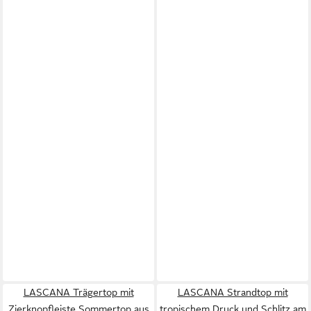
LASCANA Trägertop mit
LASCANA Strandtop mit
Zierknopfleiste Sommertop aus
tropischem Druck und Schlitz am