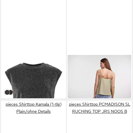
PIECES
PIECES
Shirttop PCMAEVE SL TANK
Kurzarmbluse TIFFANY (1-
TOP JRS
tlg) Spitze
19,57 €
19,57 €
UVP
21,99 €
UVP
21,99 €
-11%
-11%
179276001 Black/Silv
302664002 Hot Fudge/
pieces Shirttop Kamala (1-tlg)
pieces Shirttop PCMADISON SL
Plain/ohne Details
RUCHING TOP JRS NOOS B