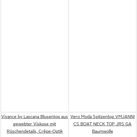
Vivance by Lascana Blusentop aus
Vero Moda Spitzentop VMJANNI
gewebter Viskose mit
CS BOAT NECK TOP JRS GA
Rüschendetails, Crêpe-Optik
Baumwolle