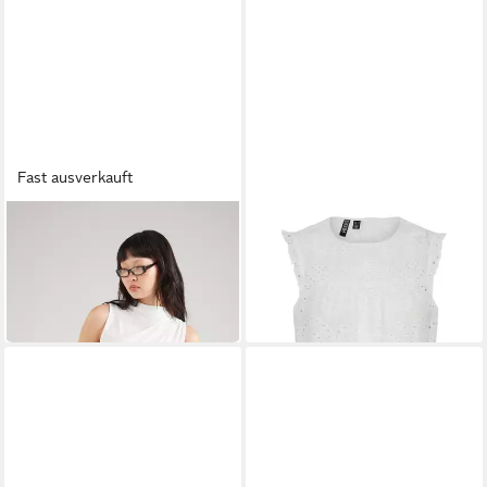
Fast ausverkauft
PIECES
PIECES
Funktionstop PCMadison (1-
Funktionsbluse Vilde (1-tlg)
tlg) Drapiert/gerafft
Lochmuster
19,90 €
26,69 €
UVP
29,99 €
-11%