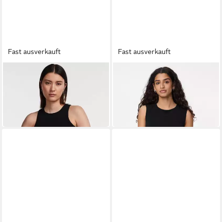
Fast ausverkauft
Fast ausverkauft
PIECES
PIECES
Ripptanktop PCRUKA
Shirttop PCMADISON SL
BOXER TANK TOP NOOS BC
RUCHING TOP NOOS BC
ab 7,99 €
ab 12,63 €
UVP
12,99 €
UVP
19,99 €
-38%
-37%