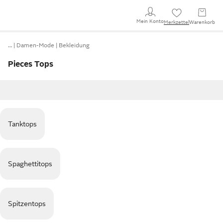
Mein Konto
Merkzettel
Warenkorb
…
Damen-Mode
Bekleidung
Pieces Tops
Tanktops
Spaghettitops
Spitzentops