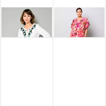
ALBA MODA
Tunika Tunika
ALBA MODA
Shirtbluse Bluse
mit dekorativer Stickerei
mit Volant am Ärmel
54,04 €
34,04 €
UVP
134,99 €
UVP
104,99 €
-60%
-68%