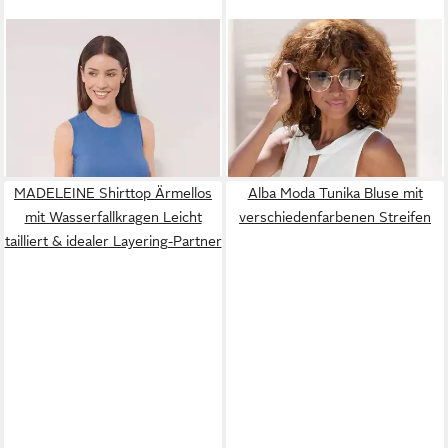
ALBA MODA
Strickpullover
VIVANCE BY LASCANA
Stricktop
Tanktop mit besonderem
64,04 €
24,99 €
UVP
124,99 €
Ausschnitt, schlichtes
-49%
Sommertop, casual
MADELEINE Shirttop Ärmellos
Alba Moda Tunika Bluse mit
mit Wasserfallkragen Leicht
verschiedenfarbenen Streifen
tailliert & idealer Layering-Partner