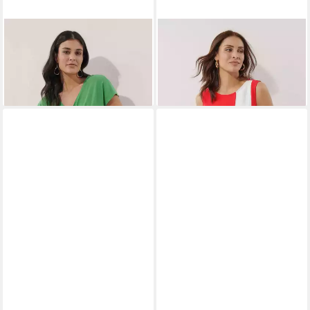
ALBA MODA
Kurzarmshirt
ALBA MODA
Shirtbluse Bluse
54,04 €
Shirt
UVP
94,99 €
24,04 €
UVP
64,99 €
-43%
-63%