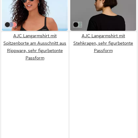
strukturiertem Jersey in
Passform,
24,99 €
ab 12,99 €
Streifenoptik, sommerlich
Rundhalsausschnitt
34,99 €
UVP
14,99 €
leicht
-29%
-13%
weiß, schwarz
blau, weiß
apricot, weiß
schwarz
salbei
AJC Langarmshirt mit
AJC Langarmshirt mit
Spitzenborte am Ausschnitt aus
Stehkragen, sehr figurbetonte
Rippware, sehr figurbetonte
Passform
Passform