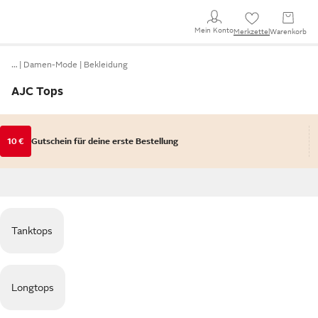
Mein Konto
Merkzettel
Warenkorb
…
Damen-Mode
Bekleidung
AJC Tops
10 €
Gutschein für deine erste Bestellung
Tanktops
Longtops