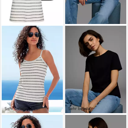
Sehr beliebt
Sehr beliebt
VIVANCE BY LASCANA
AJC
Trägertop (2er-Pack) aus
T-Shirt Basic-Stil, Oversize-