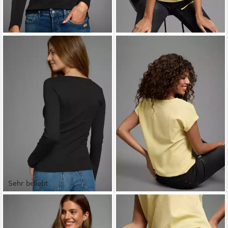
Sehr beliebt
AJC
FLASHLIGHTS
Langarmshirt aus elastischer
T-Shirt aus Struktur-Jersey
Baumwollmischung, sehr
mit Tunnelzug