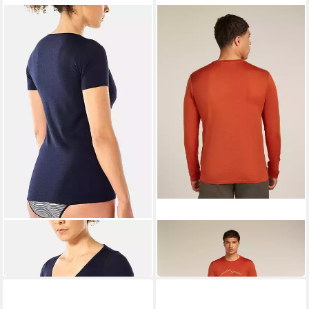
ICEBREAKER
ICEBREAKER
T-Shirt Siren
Sporttop
62,96 €
88,23 €