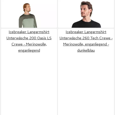
ICEBREAKER
ICEBREAKER
Sporttop
Sporttop
87,23 €
ab 71,40 €
79,95 €
-11%
Icebreaker Langarmshirt
Icebreaker Langarmshirt
Unterwäsche 200 Oasis LS
Unterwäsche 260 Tech Crewe -
Crewe - Merinowolle,
Merinowolle, enganliegend -
enganliegend
dunkelblau