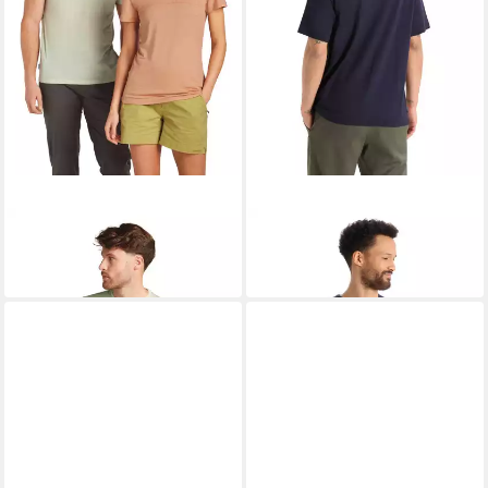
ICEBREAKER
ICEBREAKER
Sporttop
Sporttop
79,65 €
92,95 €