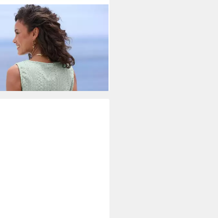
ANCE BY LASCANA
Tanktop mit
stickerei, Top
9 €