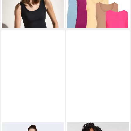
(5,00 €/ 1 Stk)
-31%
+10
ADIDAS SPORTSWEAR
ARIZONA
Tanktop mit Logo-