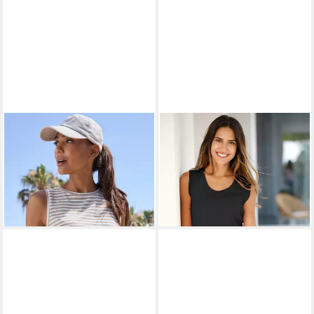
ELBSAND
Tanktop Maavi mit
SIEH AN!
Shirttop Shirttop
Streifenmuster
Ärmellos
39,99 €
8,00 €
+8