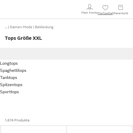
Mein Konto
Merkzettel
Warenkorb
…
Damen-Mode
Bekleidung
Tops Größe XXL
Longtops
Spaghettitops
Tanktops
Spitzentops
Sporttops
1.674 Produkte