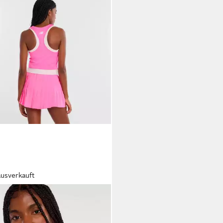
ausverkauft
 BALANCE
Tanktop
nament Novelty
5 €
UVP
60,00 €