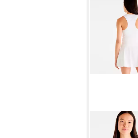
NEW BALANCE
Tankt
Tournament
48,06 €