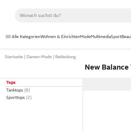
Alle Kategorien
Wohnen & Einrichten
Mode
Multimedia
Sport
Beau
Startseite
Damen-Mode
Bekleidung
New Balance
Tops
Tanktops
Sporttops