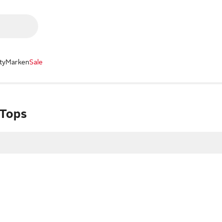
ty
Marken
Sale
 Tops