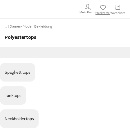
Mein Konto
Merkzettel
Warenkorb
…
Damen-Mode
Bekleidung
Polyestertops
Spaghettitops
Tanktops
Neckholdertops