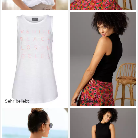
Sehr beliebt
Sehr beliebt
VENICE BEACH
ANISTON CASUAL
Tanktop mit Logoprint,
Tanktop mit Stehkragen
ab 17,99 €
Tanktop
UVP
19,99 €
24,99 €
34,99 €
-10%