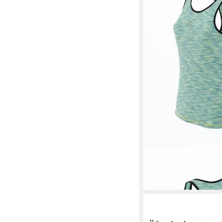
PEAK
Sporttop sportive
29,99 €