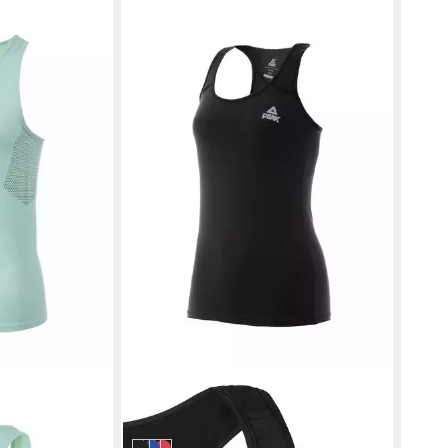
PEAK
PEAK
Sporttop sportive
Sport
29,99 €
29,9