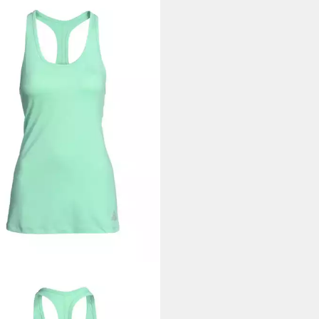
top sportive
9 €