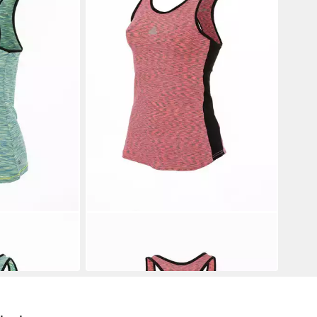
PEAK
Sporttop sportive
29,99 €