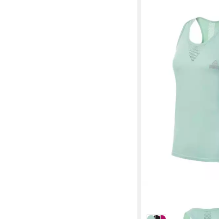
PEAK
Sporttop Yoga
29,99 €