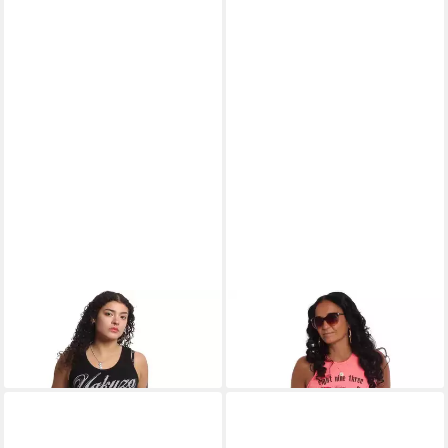
YAKUZA
Tanktop Grenade
YAKUZA
Tanktop Butterfly
29,90 €
Reign
29,90 €