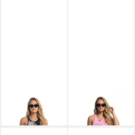
YAKUZA
Tanktop Minus
YAKUZA
Tanktop Spill
23,90 €
29,90 €
UVP
29,90 €
-20%