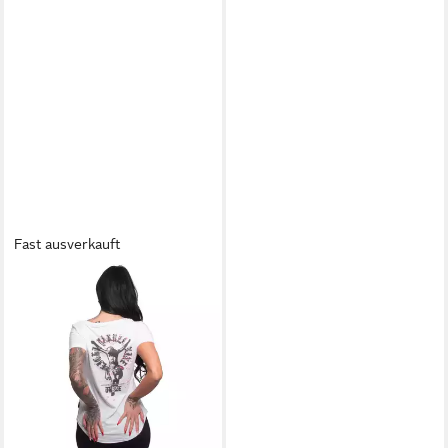
Fast ausverkauft
YAKUZA
V-Shirt Dot
24,90 €
UVP
35,90 €
-31%