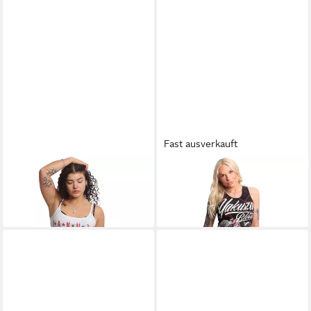
Fast ausverkauft
YAKUZA
Spaghettitop Fly
YAKUZA
Tanktop Inked
29,90 €
23,90 €
UVP
29,90 €
-20%