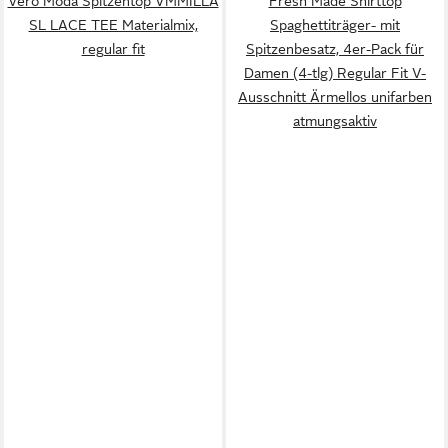
Vero Moda Spitzentop VMMILLA
Fresh Made Shirttop
SL LACE TEE Materialmix,
Spaghettiträger- mit
regular fit
Spitzenbesatz, 4er-Pack für
Damen (4-tlg) Regular Fit V-
Ausschnitt Ärmellos unifarben
atmungsaktiv