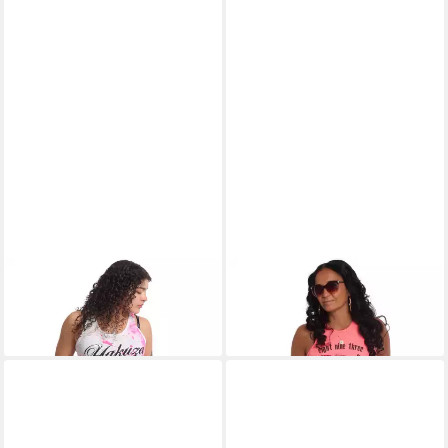
YAKUZA
Tanktop Spill
YAKUZA
Tanktop Butterfly
29,90 €
Reign
29,90 €