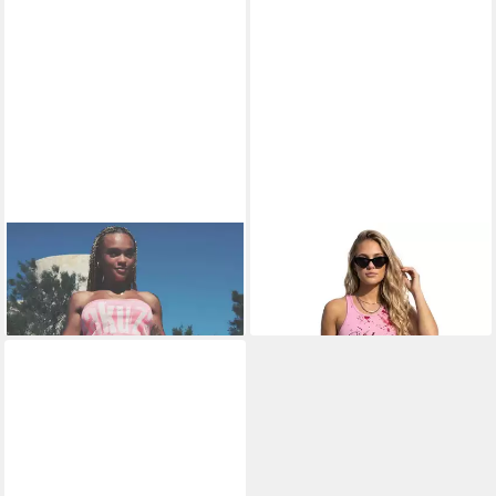
YAKUZA
Bandeautop Anyone
YAKUZA
Tanktop Spill
26,90 €
29,90 €
UVP
32,90 €
-18%