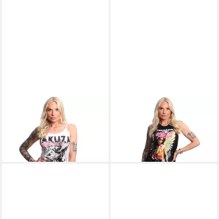
YAKUZA
Spaghettitop Gamble
YAKUZA
Tanktop Sorrow
23,90 €
23,90 €
UVP
29,90 €
UVP
29,90 €
-20%
-20%