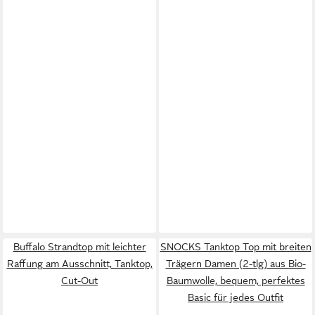
Buffalo Strandtop mit leichter
SNOCKS Tanktop Top mit breiten
Raffung am Ausschnitt, Tanktop,
Trägern Damen (2-tlg) aus Bio-
Cut-Out
Baumwolle, bequem, perfektes
Basic für jedes Outfit