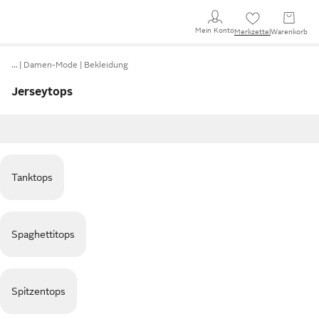
Mein Konto
Merkzettel
Warenkorb
…
Damen-Mode
Bekleidung
Jerseytops
Tanktops
Spaghettitops
Spitzentops