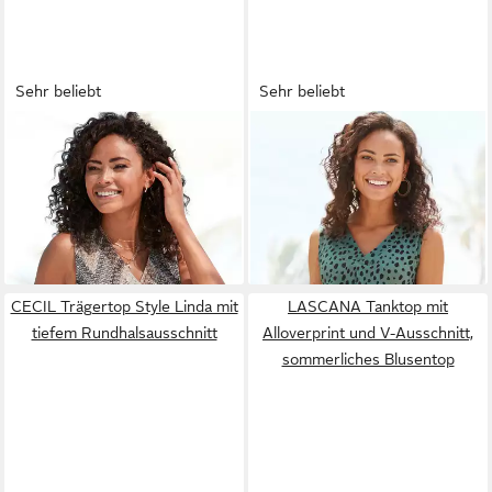
Sehr beliebt
Sehr beliebt
LASCANA
Tanktop mit
LASCANA
Tanktop
Alloverprint und V-Ausschnitt,
figurumspielend mit
24,99 €
26,99 €
sommerliches Blusentop
29,99 €
Alloverprint leichtes
-17%
Sommertop, ärmellos, luftig
CECIL Trägertop Style Linda mit
LASCANA Tanktop mit
tiefem Rundhalsausschnitt
Alloverprint und V-Ausschnitt,
sommerliches Blusentop