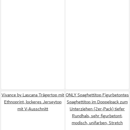
Vivance by Lascana Trägertop mit
ONLY Spaghettitop Figurbetontes
Ethnoprint, lockeres Jerseytop
Spaghettitop im Doppelpack zum
mit V-Ausschnitt
Unterziehen (2er-Pack) tiefer
Rundhals, sehr figurbetont,
modisch, unifarben, Stretch