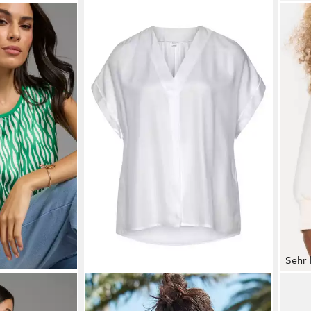
Sehr 
luse im
VIVANCE BY LASCANA
SOY
 verschiedene
Kurzarmbluse in lockerem Schnitt,
BANU