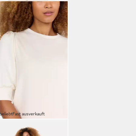
beliebt
Fast ausverkauft
ACONCEPT
Kurzarmbluse SC-
 83 aus Viskosemischung,