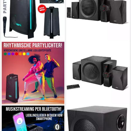
REFLEXION
EDIFIER®
PS100BT LED Beleuchtung
CX7 Lautsprechersystem
mit verschiedener Modi-
Bluetooth
Netzwerkstandard