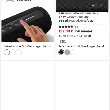
Bluetooth-Speaker
Lautsprecher
Bluetooth
Netzwerkstandard
Bluetooth
Netzwerkstandard
100 W
Gesamtleistung
27 W
Gesamtleistung
24 Std.
Max. Akkulaufzeit
24 Std.
Max. Akkulaufzeit
(3)
(5)
ab 150,00 €
129,00 €
UVP
269,00 €
UVP
199,99 €
13,70 €
mtl. in 12 Raten
11,78 €
mtl. in 12 Raten
-44%
-35%
lieferbar - in 3-4 Werktagen bei dir
lieferbar - in 1-2 Werktagen bei dir