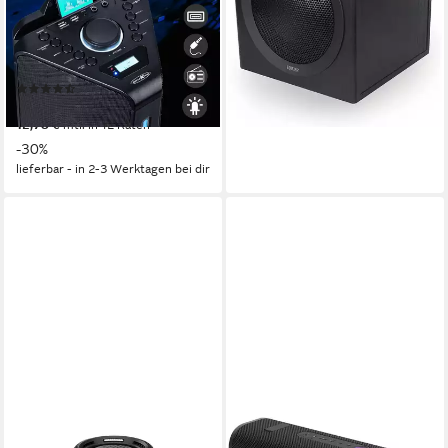
69 W
Gesamtleistung
Auswahl Party-Lautsprecher
129,99 €
Bluetooth
Netzwerkstandard
11,87 €
mtl. in 12 Raten
800 W
Gesamtleistung
lieferbar - in 7-9 Werktagen bei dir
10 Std.
Max. Akkulaufzeit
(22)
ab 139,95 €
UVP
199,95 €
12,78 €
mtl. in 12 Raten
-30%
lieferbar - in 2-3 Werktagen bei dir