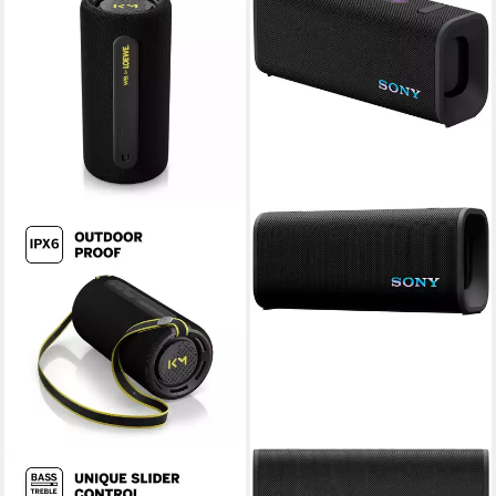
LOEWE
SONY
We. HEAR pro black.
ULT Field 3 Bluetooth-