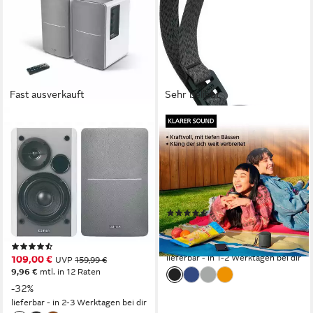
Fast ausverkauft
Sehr beliebt
EDIFIER®
SONY
R1280DB Bluetooth
SRS-XB100 Bluetooth-
Regallautsprecher mit
Lautsprecher
Infrarot-Fernbedienung
Bluetooth
Netzwerkstandard
2,5 W
Gesamtleistung
Regal-Lautsprecher
16 Std.
Max. Akkulaufzeit
Bluetooth
Netzwerkstandard
(102)
42 W
Gesamtleistung
ab 39,99 €
UVP
64,99 €
4,90 kg
Gewicht
-38%
(13)
lieferbar - in 1-2 Werktagen bei dir
109,00 €
UVP
159,99 €
9,96 €
mtl. in 12 Raten
-32%
lieferbar - in 2-3 Werktagen bei dir