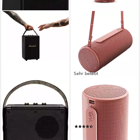
Sehr beliebt
MARSHALL
LOEWE
Tufton Portable Bluetooth-
We. HEAR 2 coral red.
Speaker
Bluetooth-Speaker
Bluetooth
Netzwerkstandard
Bluetooth
Netzwerkstandard
15 W
Gesamtleistung
60 W
Gesamtleistung
4,91 kg
Gewicht
17 Std.
Max. Akkulaufzeit
(15)
(25)
392,68 €
49,00 €
UVP
449,00 €
UVP
179,00 €
19,50 €
mtl. in 24 Raten