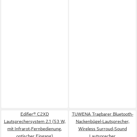
Edifier® C2XD
TUWENA Tragbarer Bluetooth-
Lautsprechersystem 2.1 (53 W,
Nackenbügel-Lautsprecher,
mit Infrarot-Fernbedienung,
Wireless Surroud-Sound
optischer Eingang)
Lautsprecher