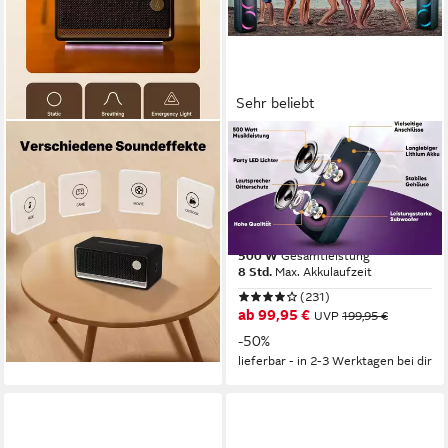
Sehr beliebt
EDIFIER®
REFLEXION
ES60 Tragbarer Bluetooth
PS09BT mit rotierenden
Lautsprecher – Wasserdicht,
Lichteffekten Party-
360° Sound & LED Bluetooth-
Lautsprecher
Speaker
Bluetooth
Netzwerkstandard
500 W
Gesamtleistung
Bluetooth
Netzwerkstandard
8 Std.
Max. Akkulaufzeit
34 W
Gesamtleistung
9 Std.
Max. Akkulaufzeit
(231)
ab 99,95 €
UVP
199,95 €
99,00 €
-50%
lieferbar - in 4-5 Werktagen bei dir
lieferbar - in 2-3 Werktagen bei dir