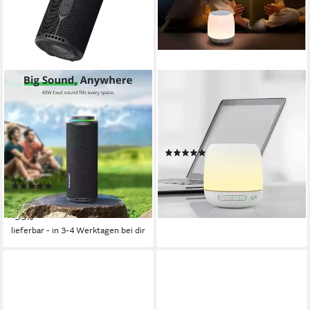
TRONSMART
TERRIS
T8 40W kabellos mit lPX7
BTL 692 BT Lautsprecher
Wasserdicht, 18H Akku,
Bluetooth-Lautsprecher
Bluetooth 5.3 Bluetooth-
5 W
Gesamtleistung
Lautsprecher
(1)
ab 13,99 €
UVP
69,99 €
18 Std.
Max. Akkulaufzeit
-80%
(16)
lieferbar - in 3-4 Werktagen bei dir
45,00 €
UVP
99,99 €
-55%
lieferbar - in 3-4 Werktagen bei dir