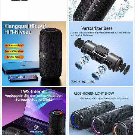
Sehr beliebt
FORRLITE
TRONSMART
Lautsprecher, Bluetooth-
T7 Lite Bluetooth-
Lautsprecher Bluetooth-
Lautsprecher
Lautsprecher
Bluetooth
Netzwerkstandard
24 W
Gesamtleistung
40 W
Gesamtleistung
8,00 Std.
Max. Akkulaufzeit
(47)
0,80 kg
Gewicht
39,99 €
UVP
99,00 €