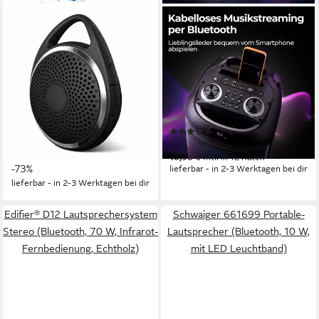
STELLARLUMA
REFLEXION
Bluetooth Lautsprecher Box
PSX40BT Discobeleuchtung
Urlaub Tragbar Dusche Bad
mit Modi-Auswahl Party-
Outdoor Mikrofon Bluetooth-
Lautsprecher
Lautsprecher
Bluetooth
Netzwerkstandard
500 W
Gesamtleistung
3 W
Gesamtleistung
10 Std.
Max. Akkulaufzeit
4 Std.
Max. Akkulaufzeit
0,13 kg
Gewicht
(25)
ab 119,99 €
21,90 €
79,90 €
10,96 €
mtl. in 12 Raten
-73%
lieferbar - in 2-3 Werktagen bei dir
lieferbar - in 2-3 Werktagen bei dir
Edifier® D12 Lautsprechersystem
Schwaiger 661699 Portable-
Stereo (Bluetooth, 70 W, Infrarot-
Lautsprecher (Bluetooth, 10 W,
Fernbedienung, Echtholz)
mit LED Leuchtband)