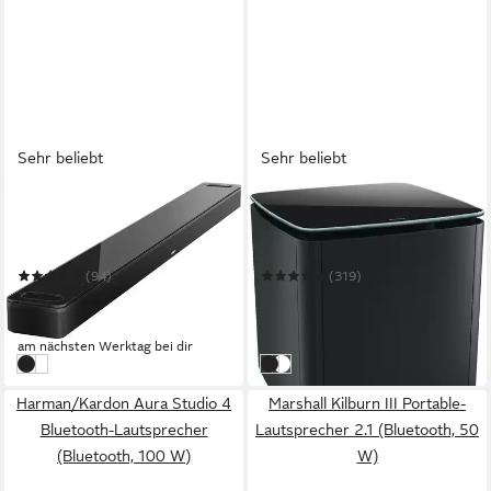
Sehr beliebt
Sehr beliebt
BOSE
BOSE
Smart Ultra Soundbar mit
Bass Modul 700 für Soundbar
Dolby Atmos Soundbar
ultra, 600, 900 Subwoofer
(94)
(319)
818,48 €
678,22 €
UVP
999,95 €
UVP
899,95 €
-18%
-25%
am nächsten Werktag bei dir
am nächsten Werktag bei dir
schwarz
weiß
schwarz
weiß
Harman/Kardon Aura Studio 4
Marshall Kilburn III Portable-
Bluetooth-Lautsprecher
Lautsprecher 2.1 (Bluetooth, 50
(Bluetooth, 100 W)
W)