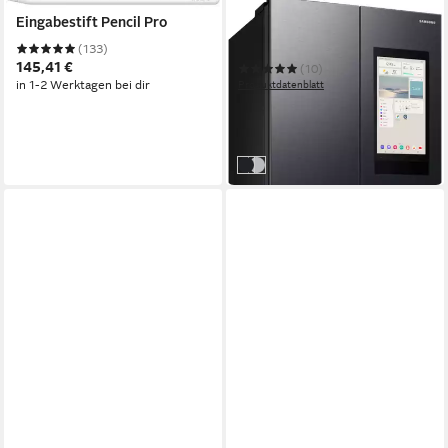
APPLE
SAMSUNG
Eingabestift Pencil Pro
French Door RF9000
RF65DG9H0EB1EF
(133)
145,41 €
(10)
in 1-2 Werktagen bei dir
Produktdatenblatt
2.479,00 €
UVP
3.999,00 €
-38%
in 3-5 Werktagen bei dir
Front: Premium Black Steel
Front: Edelstahl