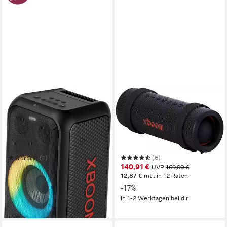
LG
LG
XBOOM DXL5T Party-
xboom GRAB Bluetooth-
Lautsprecher
Speaker
Bluetooth
Netzwerkstandard
Bluetooth
Netzwerkstandard
200 W
Gesamtleistung
30 W
Gesamtleistung
12 Std.
Max. Akkulaufzeit
0,7 kg
Gewicht
(1)
(6)
199,00 €
140,91 €
UVP
399,00 €
UVP
169,00 €
12,87 €
mtl. in 12 Raten
nur diesen Monat
18,17 €
mtl. in 12 Raten
-17%
-50%
in 1-2 Werktagen bei dir
in 2-3 Werktagen bei dir