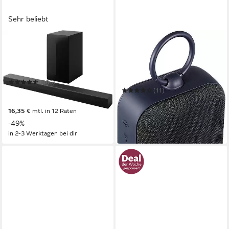
Sehr beliebt
LG
LG
DS60T Soundbar
XBOOM Go Lautsprecher
Bluetooth
Netzwerkstandard
Bluetooth
Netzwerkstandard
340 W
Gesamtleistung
3 W
Gesamtleistung
0,21 kg
Gewicht
(186)
(11)
179,00 €
UVP
349,00 €
19,00 €
UVP
49,99 €
nur diesen Monat
16,35 €
mtl. in 12 Raten
-62%
-49%
in 1-2 Werktagen bei dir
in 2-3 Werktagen bei dir