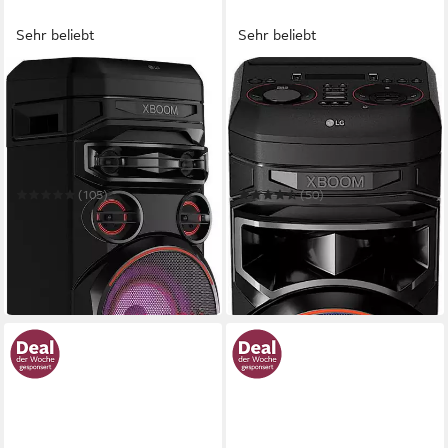
Sehr beliebt
Sehr beliebt
LG
LG
XBOOM RNC7 Party-
XBOOM RNC9 Party-
Lautsprecher
Lautsprecher
Bluetooth
Netzwerkstandard
Bluetooth
Netzwerkstandard
450 W
Gesamtleistung
400 W
Gesamtleistung
16 kg
Gewicht
22,5 kg
Gewicht
(105)
(50)
259,00 €
349,00 €
UVP
449,00 €
UVP
549,00 €
12,86 €
mtl. in 24 Raten
nur bis Dienstag
17,33 €
mtl. in 24 Raten
-42%
-36%
in 2-3 Werktagen bei dir
in 2-3 Werktagen bei dir