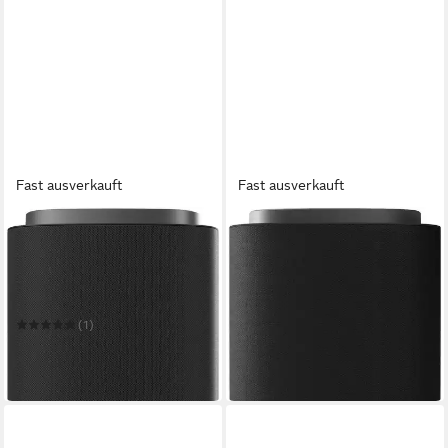
Fast ausverkauft
Fast ausverkauft
LG
LG
Sound Suite M7 Lautsprecher
Sound Suite M5 Lautsprecher
Bluetooth, WLAN
Netzwerkstandard
Bluetooth, WLAN
Netzwerkstandard
100 W
Gesamtleistung
60 W
Gesamtleistung
2,81 kg
Gewicht
1,73 kg
Gewicht
214,91 €
UVP
249,00 €
(1)
19,63 €
mtl. in 12 Raten
399,00 €
-14%
19,82 €
mtl. in 24 Raten
in 1-2 Werktagen bei dir
in 1-2 Werktagen bei dir