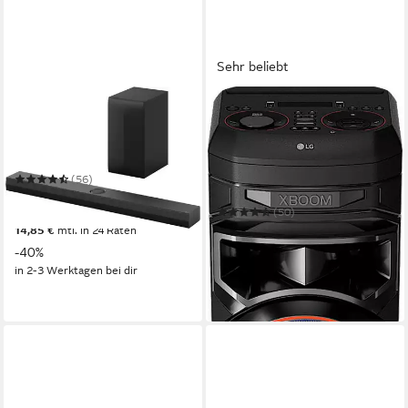
Sehr beliebt
LG
LG
DS70TY Soundbar
XBOOM RNC9 Party-
Lautsprecher
Bluetooth
Netzwerkstandard
400 W
Gesamtleistung
Bluetooth
Netzwerkstandard
400 W
Gesamtleistung
(56)
22,5 kg
Gewicht
299,00 €
UVP
499,00 €
(50)
nur bis Dienstag
349,00 €
UVP
549,00 €
14,85 €
mtl. in 24 Raten
nur bis Dienstag
-40%
17,33 €
mtl. in 24 Raten
in 2-3 Werktagen bei dir
-36%
in 2-3 Werktagen bei dir