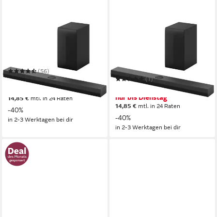
LG
LG
DS70TY Soundbar
DS70TY Soundbar
Bluetooth
Netzwerkstandard
Bluetooth
Netzwerkstandard
400 W
Gesamtleistung
400 W
Gesamtleistung
8,7 kg
Gewicht
(56)
(1)
299,00 €
UVP
499,00 €
299,00 €
UVP
499,00 €
nur bis Dienstag
nur bis Dienstag
14,85 €
mtl. in 24 Raten
14,85 €
mtl. in 24 Raten
-40%
-40%
in 2-3 Werktagen bei dir
in 2-3 Werktagen bei dir