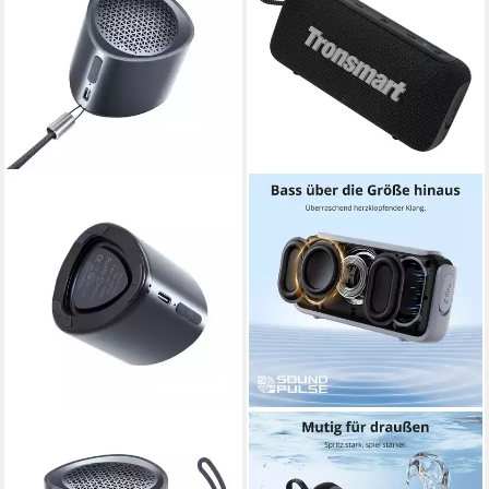
TRONSMART
TRONSMART
Nimo Bluetooth-
Trip 2 tragbarer
Lautsprecher
Außenlautsprecher, IPX7