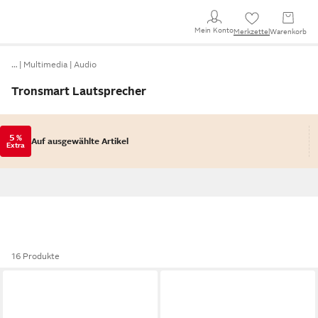
Mein Konto
Merkzettel
Warenkorb
…
Multimedia
Audio
Tronsmart Lautsprecher
5 %
Auf ausgewählte Artikel
Extra
16 Produkte