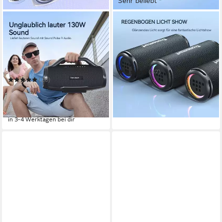
Sehr beliebt
TRONSMART
TRONSMART
BANG MAX Party-
T7 Lite Bluetooth-
Lautsprecher
Lautsprecher
Bluetooth
Netzwerkstandard
Bluetooth
Netzwerkstandard
130 W
Gesamtleistung
24 W
Gesamtleistung
7,35 kg
Gewicht
(47)
(20)
39,99 €
UVP
99,00 €
139,99 €
UVP
359,00 €
-60%
12,79 €
mtl. in 12 Raten
in 3-4 Werktagen bei dir
-61%
in 3-4 Werktagen bei dir