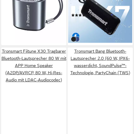
Wasserdicht Bluetooth-
5.3
Netzwerkstandard
10 W
Gesamtleistung
5 W
Gesamtleistung
0,47 kg
Gewicht
Lautsprecher
4 Std.
Max. Akkulaufzeit
(1)
19,95 €
UVP
34,95 €
25,99 €
UVP
39,99 €
-43%
-35%
in 5-6 Werktagen bei dir
in 3-4 Werktagen bei dir
schwarz
blau
Tronsmart Fiitune X30 Tragbarer
Tronsmart Bang Bluetooth-
Bluetooth-Lautsprecher 80 W mit
Lautsprecher 2.0 (60 W, IPX6-
APP Home Speaker
wasserdicht, SoundPulse™-
(A2DP/AVRCP, 80 W, Hi-Res-
Technologie, PartyChain (TWS)
Audio mit LDAC-Audiocodec)