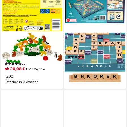
HABA
MATTEL GAMES
Spiel Tier auf Tier - Der
Spiel Scrabble Original Holz
Klassiker unter den
“2 in 1”
(3)
Stapelspielen, Stapelspiel
ab 23,99 €
UVP
32,99 €
(1)
ab 20,08 €
UVP
24,99 €
-27%
lieferbar - in 1-2 Werktagen bei dir
-20%
lieferbar in 2 Wochen