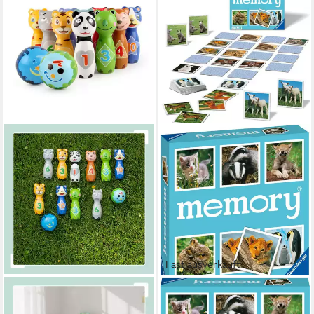
Fast ausverkauft
RELAXDAYS
RAVENSBURGER
Spiel Kinder Kegelspiel Tiere,
Spiel memory® Tierkinder,