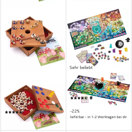
Sehr beliebt
ROMBOL DENKSPIELE
MATTEL GAMES
Spiel Ferkelspiel - Würfelspiel
Spiel Magic 8 Ball - Magische
mit den süßen Tierfiguren für
Begegnungen, Familienspiel
(25)
die Familie, Brettspiel,
ab 24,98 €
UVP
31,99 €
Holzspiel
-22%
(3)
lieferbar - in 1-2 Werktagen bei dir
38,90 €
lieferbar - in 3-4 Werktagen bei dir