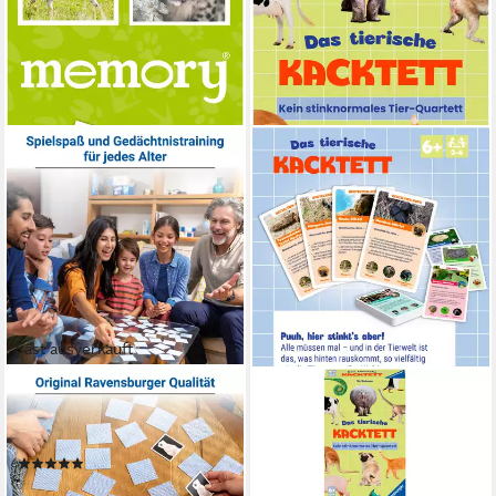
Fast ausverkauft
RAVENSBURGER
RAVENSBURGER
Spiel Tierbaby memory®,
Spiel Das tierische Kacktett,
Mitbringspiel, Made in Europe
Kinderspiel, Made in Europe
(6)
ab 7,99 €
ab 7,99 €
lieferbar - in 2-3 Werktagen bei dir