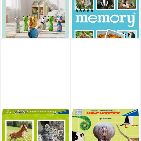
Kinderspiel
Kinderspiel, Made in Europe
(19)
24,99 €
UVP
39,99 €
ab 13,14 €
UVP
17,99 €
-38%
-27%
lieferbar - in 2-3 Werktagen bei dir
lieferbar - in 3-5 Werktagen bei dir