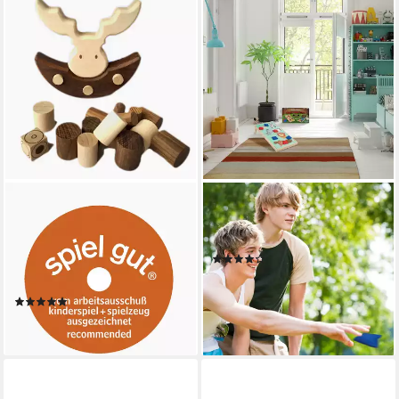
GOKI
RELAXDAYS
Spielesammlung Balancier
Spiel 11 tlg. Cornhole
Elch, Balancierspiel,
Wurfspiel, Gesellschaftsspiel
(2)
Balancierspiel aus
21,99 €
UVP
39,99 €
naturbelassenem Holz
-45%
(2)
lieferbar - in 2-3 Werktagen bei dir
22,95 €
lieferbar - in 2-3 Werktagen bei dir