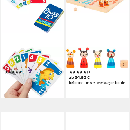
MATTEL GAMES
SMALL FOOT
Spiel Phase 10, Junior,
Spiel Ludo, Tiere,
Kartenspiel
Gesellschaftsspiel
(5)
(1)
ab 8,71 €
ab 24,90 €
UVP
12,99 €
lieferbar - in 5-6 Werktagen bei dir
-33%
lieferbar - in 1-2 Werktagen bei dir