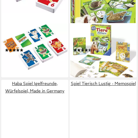
MATTEL GAMES
RAVENSBURGER
Spiel Skip-Bo Junior,
Spiel Tiere füttern, Made in
Kartenspiel
Europe
(18)
(35)
ab 15,95 €
ab 13,59 €
UVP
17,99 €
lieferbar - in 1-2 Werktagen bei dir
-24%
lieferbar - in 1-2 Werktagen bei dir
Haba Spiel Igelfreunde,
Spiel Tierisch Lustig - Memospiel
Würfelspiel, Made in Germany