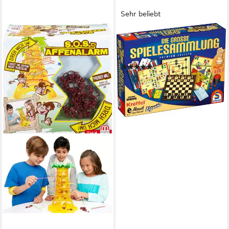
Sehr beliebt
SCHMIDT SPIELE
Spielesammlung Die große
Spielesammlung
(136)
ab 29,99 €
UVP
44,99 €
-33%
lieferbar in 2 Wochen