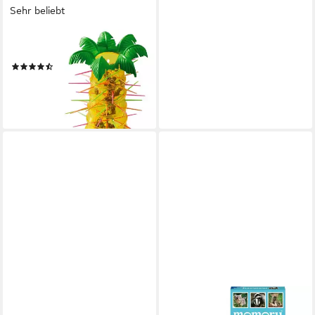
Sehr beliebt
MATTEL GAMES
Spiel S.O.S Affenalarm
(242)
ab 16,70 €
UVP
25,99 €
-36%
lieferbar - in 1-2 Werktagen bei dir