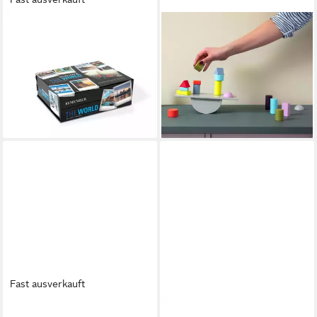
REMEMBER
REMEMBER
Spiel Gedächtnisspiel 44 The
Balancespiel TIVOLI
World
Konstruktionsspielsteine,
29,90 €
Remember Balancespiel
lieferbar - in 2-3 Werktagen bei dir
TIVOLI
ab 39,90 €
lieferbar - in 2-3 Werktagen bei dir
Fast ausverkauft
REMEMBER
REMEMBER