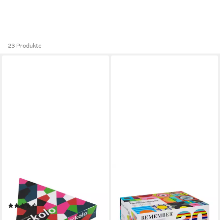
23 Produkte
REMEMBER
REMEMBER
Spiel, Remember Anlegespiel
Spiel Gedächtnisspiel 44
ECKOLO
Jubiläum 30 Jahre
(14)
29,90 €
ab 30,90 €
lieferbar - in 2-3 Werktagen bei dir