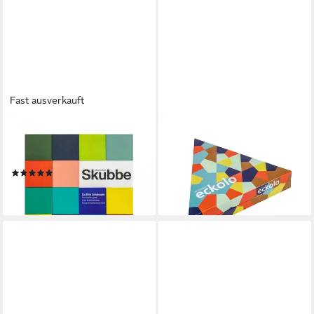
Fast ausverkauft
REMEMBER
REMEMBER
Spiel Das flotte Schiebespiel
Spiel, Remember Anlegespiel
Skubbe
ECKOLO
(1)
30,90 €
ab 31,99 €
lieferbar - in 3-4 Werktagen bei dir
lieferbar - in 2-3 Werktagen bei dir