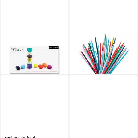
REMEMBER
REMEMBER
Spiel Stapelspiel Torrino
Spiel, Remember STICKADO
31,00 €
Geschicklichkeitsspiel 40 cm
lieferbar in 3 Wochen
(l) Holzstäbe
39,90 €
lieferbar - in 2-3 Werktagen bei dir
Fast ausverkauft