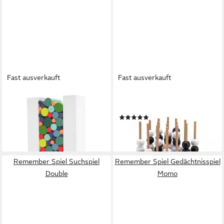
Fast ausverkauft
Fast ausverkauft
REMEMBER
REMEMBER
Spiel Geschicklichkeitsspiel
Spiel Kugelspiel Sogo
(1)
Woodman
39,90 €
49,90 €
lieferbar - in 2-3 Werktagen bei dir
lieferbar - in 2-3 Werktagen bei dir
Remember Spiel Suchspiel
Remember Spiel Gedächtnisspiel
Double
Momo