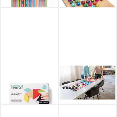
lieferbar in 3 Wochen
REMEMBER
REMEMBER
Spiel Formenspiel Tangrams
Spiel, Remember COLOUR
49,90 €
CURLING Spiel
lieferbar - in 2-3 Werktagen bei dir
(1)
ab 49,90 €
lieferbar - in 2-3 Werktagen bei dir