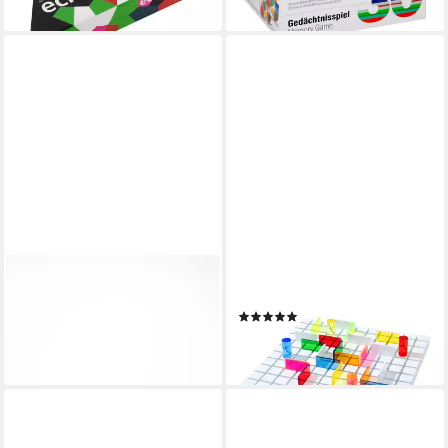
lieferbar - in 3-4 Werktagen bei dir
REMEMBER
REMEMBER
Spiel, Remember Spiel
Spiel Taktikspiel Paso
(1)
BOCCIA
39,90 €
49,90 €
lieferbar - in 2-3 Werktagen bei dir
lieferbar - in 2-3 Werktagen bei dir