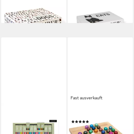
Spiel Gedächtnisspiel 44 Dogs
Spiel Gedächtnisspiel 44 Cats
ab 29,90 €
29,90 €
lieferbar - in 2-3 Werktagen bei dir
lieferbar - in 2-3 Werktagen bei dir
Fast ausverkauft
REMEMBER
REMEMBER
Spiel Würfelspiel Shut the
Spiel Brettspiel Solitär
(1)
Box 2
39,90 €
29,90 €
lieferbar - in 2-3 Werktagen bei dir