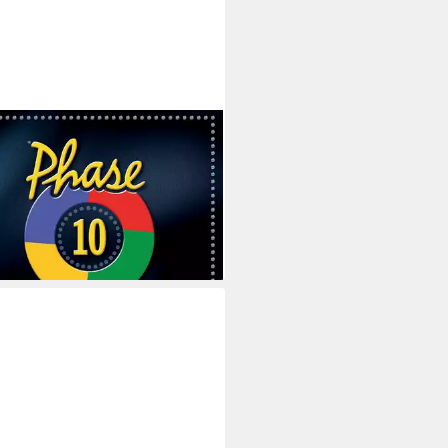
ENSBURGER
l Phase 10 - Das Brettspiel
39 €
rbar - in 3-4 Werktagen bei dir