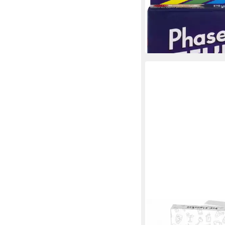
ab 10,07 €
UVP
15,99 €
-37%
lieferbar - in 1-2 Werktag
TANGERA
Spiel Das original T