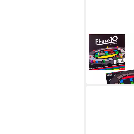
MATTEL®
Spiel Brettspiel Phase
ab 42,33 €
lieferbar - in 2-3 Werktag