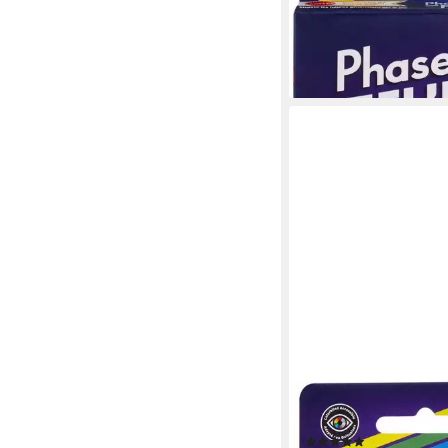
ab 10,07 €
UVP
15,99 €
-37%
lieferbar - in 1-2 Werktag
MATTEL GAMES
Spiel Phase 10, Flip, K
(9)