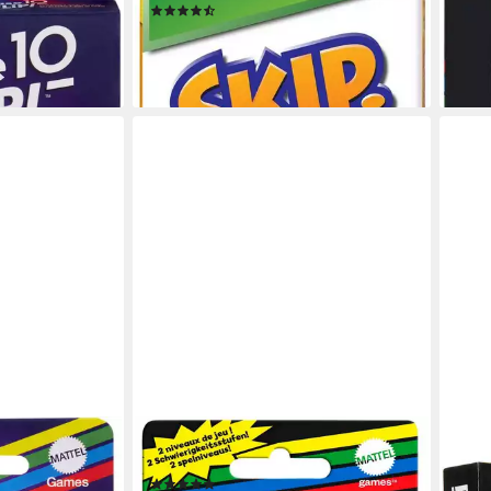
ab 1
(104)
ab 12,06 €
UVP
20,99 €
-32
en bei dir
liefe
-43%
lieferbar - in 1-2 Werktagen bei dir
MATTEL GAMES
MAT
artenspiel
Spiel Phase 10, Junior, Kartenspiel
Spie
(5)
Kart