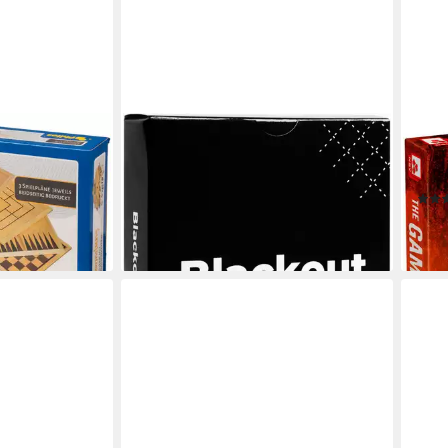
MORE IS MORE
CAR
Holz,
Spiel Blackout Schwarze Edition,
Spie
ade in Germany
Partyspiel, Made in Europe
in G
ab 13,99 €
UVP
15,99 €
ab 1
en bei dir
-13%
liefe
lieferbar - in 6-8 Werktagen bei dir