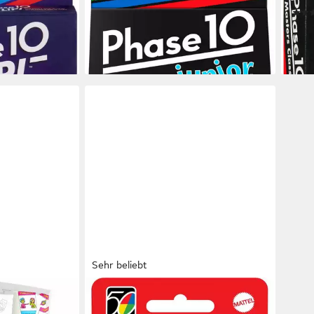
ab 9,77 €
UVP
12,99 €
ab 2
-25%
en bei dir
lieferbar - in 1-2 Werktagen bei dir
-21%
liefe
Sehr beliebt
MATTEL GAMES
ANGERA
Spiel UNO, Kartenspiel