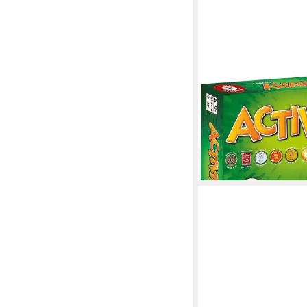
PIATNIK
Spiel Activity Travel R
Familienspiel
ab 15,59 €
lieferbar - in 3-4 Werktag