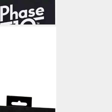
0,85 €
UVP
15,99 €
%
rbar - in 1-2 Werktagen bei dir
TEL GAMES
l Phase 10 Masters Classic,
enspiel