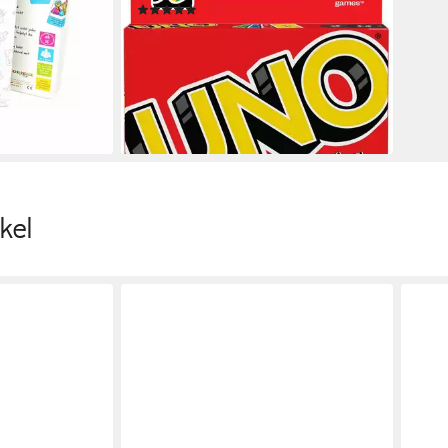
(140)
kspiel,
ab 8,99 €
UVP
12,99 €
Partyspiel, 55
-31%
lieferbar - in 1-2 Werktagen bei dir
en bei dir
kel