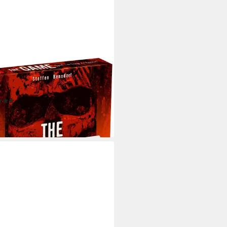
TAMUNDI
l The Game, Familienspiel, Made
ermany
(3)
4,49 €
rbar - in 2-3 Werktagen bei dir