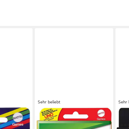
Sehr beliebt
Sehr 
MATTEL GAMES
MAT
artenspiel
Spiel Skip-Bo, Kartenspiel für die
Spie
ganze Familie