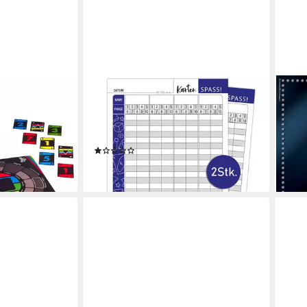
TOBJA
RAV
 10 Strategy
Spiel Phase X A5 2x Block 25 Blatt,
Spie
182,
Kartenspiel, Wertungsblock,
en bei dir
liefe
kompatibel mit Phase 10 in A5
(1)
9,99 €
lieferbar - in 3-4 Werktagen bei dir