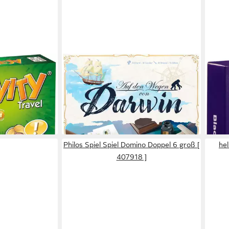
ASMODEE
MORE
eisespiel,
Spiel Auf den Wegen von Darwin,
Spiel
Familienspiel
Kart
ab 42,47 €
13,2
en bei dir
lieferbar - in 2-3 Werktagen bei dir
-12%
liefe
Philos Spiel Spiel Domino Doppel 6 groß [
hel
407918 ]