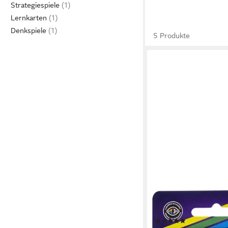
Strategiespiele
Lernkarten
Denkspiele
5 Produkte
MATTEL GAMES
Spiel Phase 10, Flip, K
(9)