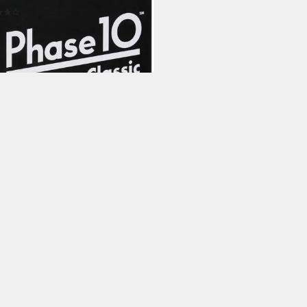
(4)
0,56 €
UVP
25,99 €
rbar - in 1-2 Werktagen bei dir