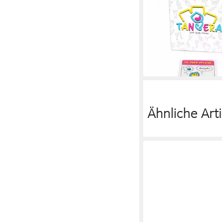
Trinkspiel / Kartentrin
Saufspiel, Trinkspiel, 
hochglanz Spielkarten
8,99 €
UVP
19,99 €
-55%
lieferbar - in 3-4 Werktag
Ähnliche Arti