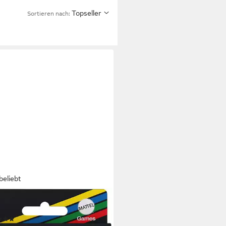
Topseller
Sortieren nach:
beliebt
TEL GAMES
l Phase 10, Kartenspiel
(49)