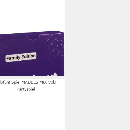
 IS MORE
 Blackout Family Edition,
enspiel, Made in Europe
3 €
UVP
14,99 €
rbar - in 6-8 Werktagen bei dir
lofun! Spiel MÄDELS MIX Vol.1,
Partyspiel