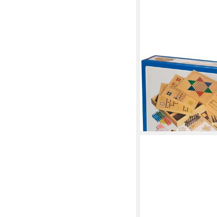
PHILOS
Spiel Spielesammlung 
Gesellschaftsspiel, M
ab 41,99 €
lieferbar - in 4-5 Werktag