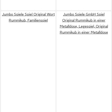
Jumbo Spiele Spiel Original Wort
Jumbo Spiele GmbH Spiel
Rummikub, Familienspiel
Original Rummikub in einer
Metalldose, Legespiel, Original
Rummikub in einer Metalldose