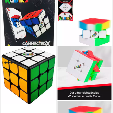
SPIN MASTER
Spiel Rubik's - Connected X
(1)
24,82 €
UVP
49,99 €
-50%
in 2-3 Werktagen bei dir
SPIN MASTER
Spiel Rubik's - 3x3 Speed