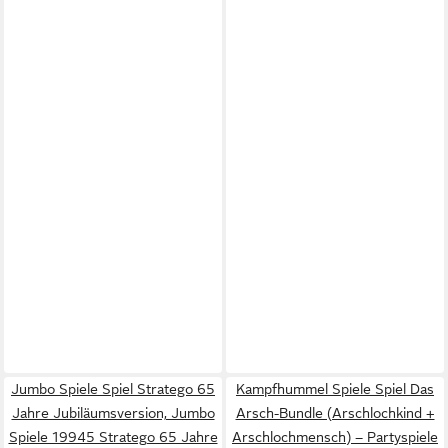
Jumbo Spiele Spiel Stratego 65
Kampfhummel Spiele Spiel Das
Jahre Jubiläumsversion, Jumbo
Arsch-Bundle (Arschlochkind +
Spiele 19945 Stratego 65 Jahre
Arschlochmensch) – Partyspiele