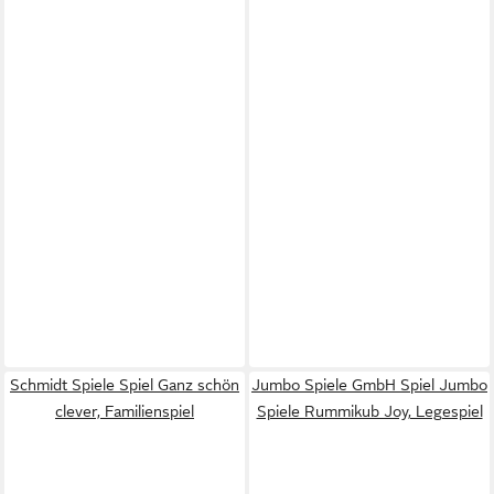
Schmidt Spiele Spiel Ganz schön
Jumbo Spiele GmbH Spiel Jumbo
clever, Familienspiel
Spiele Rummikub Joy, Legespiel