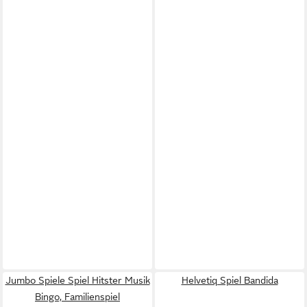
Jumbo Spiele Spiel Hitster Musik
Helvetiq Spiel Bandida
Bingo, Familienspiel