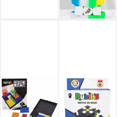
Cube
23,51 €
in 2-3 Werktagen bei dir