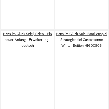
Hans im Glück Spiel, Paleo - Ein
Hans im Glück Spiel Familienspiel
neuer Anfang - Erweiterung -
Strategiespiel Carcassonne
deutsch
Winter Edition HIGD0506