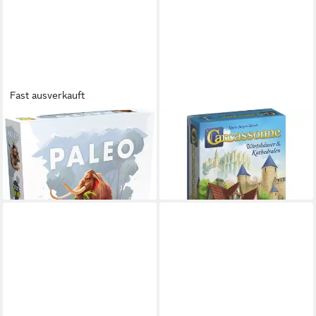
Fast ausverkauft
ASMODEE
HANS IM GLÜCK
Spiel Paleo, Abenteuerspiel
Spiel Carcassonne -
ab 54,79 €
Wirtshäuser und Kathedralen
lieferbar - in 3-4 Werktagen bei dir
ab 22,40 €
lieferbar - in 3-4 Werktagen bei dir