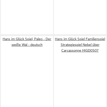
Hans im Glück Spiel, Paleo - Der
Hans im Glück Spiel Familienspiel
weiße Wal - deutsch
Strategiespiel Nebel über
Carcassonne HIGD0507