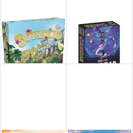
HANS IM GLÜCK
HANS IM GLÜCK
Spiel Familienspiel
Spiel Duell um Cardia
ab 19,70 €
Strategiespiel Botanicus
lieferbar - in 3-4 Werktagen bei dir
HIGD1026
ab 49,77 €
lieferbar - in 3-4 Werktagen bei dir