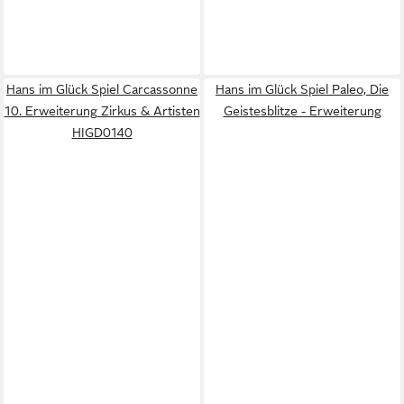
Hans im Glück Spiel Carcassonne
Hans im Glück Spiel Paleo, Die
10. Erweiterung Zirkus & Artisten
Geistesblitze - Erweiterung
HIGD0140