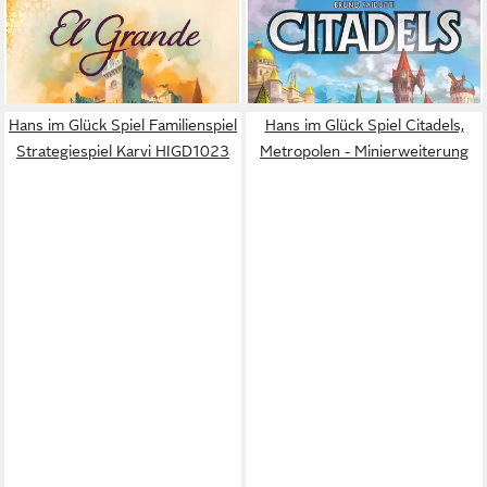
ASMODEE
ASMODEE
Spiel El Grande 2.0
Spiel Hans im Glück - Citadels
ab 38,27 €
ab 32,70 €
lieferbar - in 2-3 Werktagen bei dir
lieferbar - in 3-4 Werktagen bei dir
Hans im Glück Spiel Familienspiel
Hans im Glück Spiel Citadels,
Strategiespiel Karvi HIGD1023
Metropolen - Minierweiterung