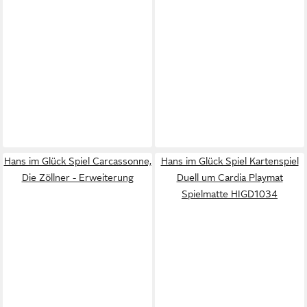
Hans im Glück Spiel Carcassonne,
Hans im Glück Spiel Kartenspiel
Die Zöllner - Erweiterung
Duell um Cardia Playmat
Spielmatte HIGD1034