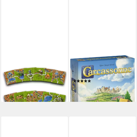
HANS IM GLÜCK
ASMODEE
Spiel Carcassonne, 4
Spiel Carcassonne V3.0,
Jahreszeiten: Der Sommer -
Familienspiel
(2)
Zusatzplättchen
ab 30,61 €
5,92 €
lieferbar - in 3-4 Werktagen bei dir
lieferbar - in 4-5 Werktagen bei dir