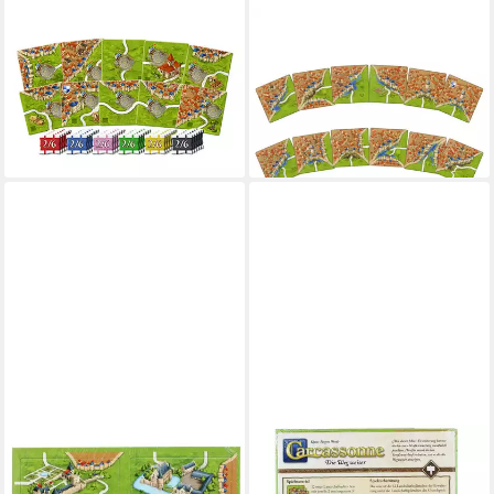
HANS IM GLÜCK
HANS IM GLÜCK
Spiel Carcassonne, Die
Spiel Carcassonne, Die
Wetteinsätze - Erweiterung
Zugbrücken -
7,99 €
Minierweiterung
lieferbar - in 4-5 Werktagen bei dir
7,19 €
lieferbar - in 4-5 Werktagen bei dir
HANS IM GLÜCK
HANS IM GLÜCK
Spiel Carcassonne Burgen in
Spiel Carcassonne Die