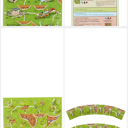
Deutschland Promo Mini
Wegweiser Erweiterung
6,99 €
DE/EN
lieferbar - in 4-5 Werktagen bei dir
6,99 €
lieferbar - in 4-5 Werktagen bei dir
HANS IM GLÜCK
HANS IM GLÜCK
Spiel Carcassonne - Die
Spiel Carcassonne, Die
Bauernaufstände Promo Mini
Wachtürme - Erweiterung
6,99 €
Erw
lieferbar - in 4-5 Werktagen bei dir
6,99 €