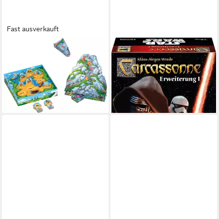
Fast ausverkauft
HANS IM GLÜCK
HANS IM GLÜCK
Spiel Kinderspiel
Spiel Carcassonne,
Strategiespiel Paleolino
Kartenspiel, Star Wars Edition
HIGD1032
Erweiterung 1, Familienspiel
ab 37,45 €
7,99 €
lieferbar - in 2-3 Werktagen bei dir
lieferbar - in 2-3 Werktagen bei dir