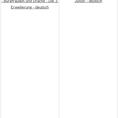
- Burgfräulein und Drache - Die 3.
Junior - deutsch
Erweiterung - deutsch