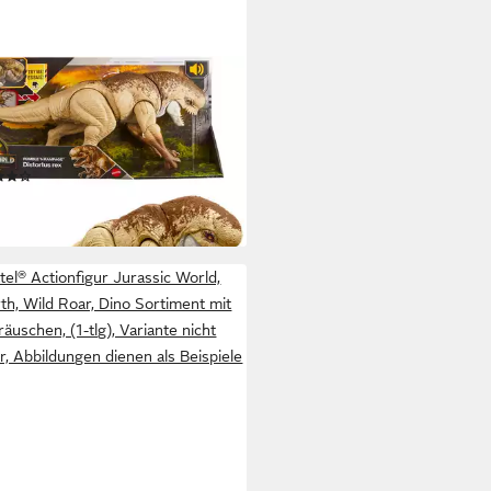
TEL®
onfigur Jurassic World - Feature
x, mit Beiß-Angriff und
lgeräusch
(3)
8 €
r ausverkauft
tel® Actionfigur Jurassic World,
th, Wild Roar, Dino Sortiment mit
äuschen, (1-tlg), Variante nicht
r, Abbildungen dienen als Beispiele