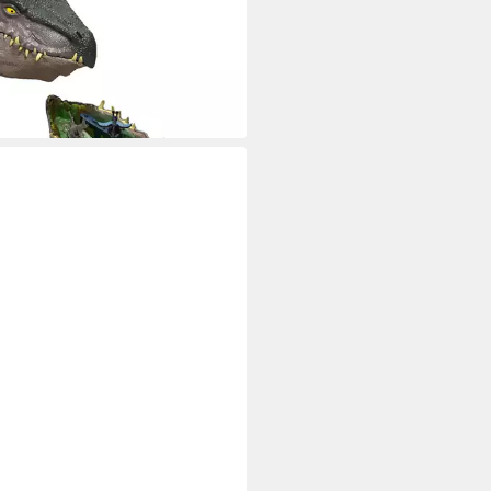
onfigur Jurassic World Micro
act - Species #1
9,93 €
UVP
24,99 €
%
rbar - in 1-2 Werktagen bei dir
TEL®