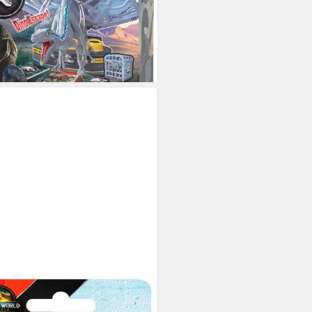
8 €
UVP
29,99 €
rbar - in 1-2 Werktagen bei dir
TEL GAMES
l Jurassic World Rebirth, UNO,