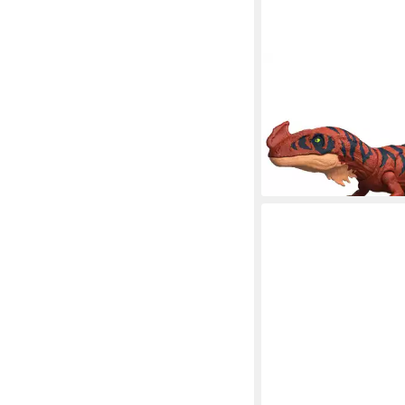
MATTEL®
Actionfigur Jurassic W
Roar - Afrovenator
20,74 €
lieferbar - in 1-2 Werktag