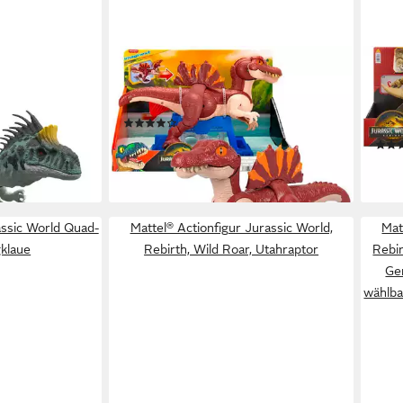
FISHER-PRICE®
MAT
World Wild Roar
Spielfigur Imaginext Jurassic World,
Acti
t Licht und
Rebirth, Sprint Spinosaurus
D-Re
(1)
Brül
ab 19,99 €
UVP
44,99 €
59,8
-56%
en bei dir
leide
lieferbar - in 1-2 Werktagen bei dir
assic World Quad-
Mattel® Actionfigur Jurassic World,
Mat
gklaue
Rebirth, Wild Roar, Utahraptor
Rebir
Ger
wählba