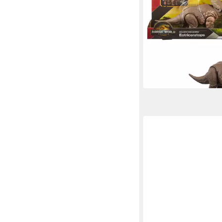
Spielfigur Eotricerato
Thrashers Jurassic W
Dinosaurier
ab 29,95 €
lieferbar - in 2-3 Werktag