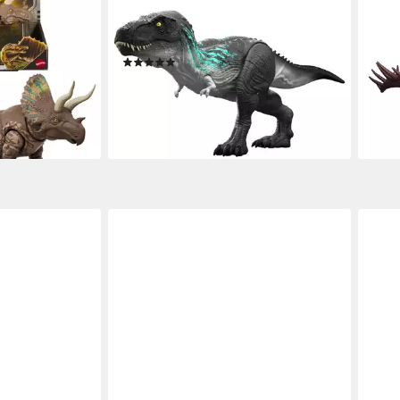
ps Gigantic
Actionfigur Jurassic World T-Rex
Acti
orld JGB93
Dino, mit Wachstumsfunktionen und
- Me
Gebrüll
Sou
(1)
ab 2
ab 33,99 €
UVP
42,99 €
en bei dir
liefe
nur diesen Monat
-21%
lieferbar - in 1-2 Werktagen bei dir