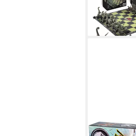
Saurier-Schach bevor
öffnet? Gerne doc
(1)
76,99 €
lieferbar - in 2-3 Werktag
EPOCH GAMES
Spiel Jurassic World -