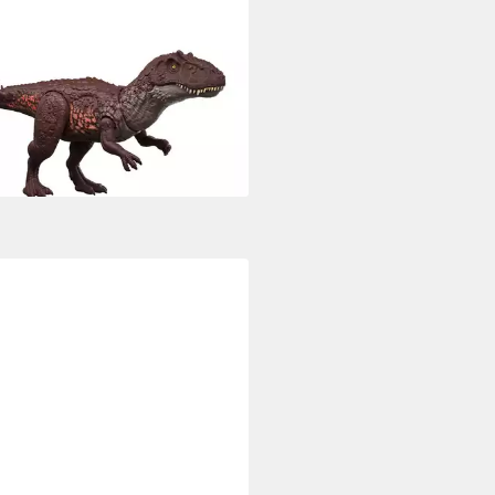
onfigur Jurassic World Wild Roar
tricanthosaurus, mit Licht und
nd
2,99 €
rbar - in 1-2 Werktagen bei dir