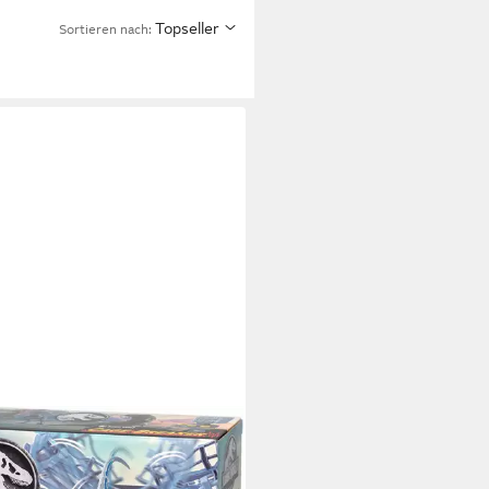
Topseller
Sortieren nach:
CH GAMES
l Jurassic World Cage Breaker,
lienspiel