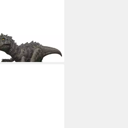
TEL®
onfigur Jurassic World, Wild
 - Ceratosaurus
3 €
rbar - in 1-2 Werktagen bei dir