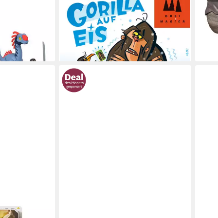
urassic World,
Spiel Gorilla auf Eis, Kinderspiel,
Acti
Made in Germany
Comp
ab 10,73 €
ab 1
UVP
13,99 €
-23%
-20
en bei dir
lieferbar - in 1-2 Werktagen bei dir
liefe
MATTEL®
MAT