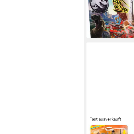
Familienspiel
(1)
32,52 €
UVP
44,99 €
-28%
lieferbar - in 1-2 Werktag
Fast ausverkauft
FISHER-PRICE®