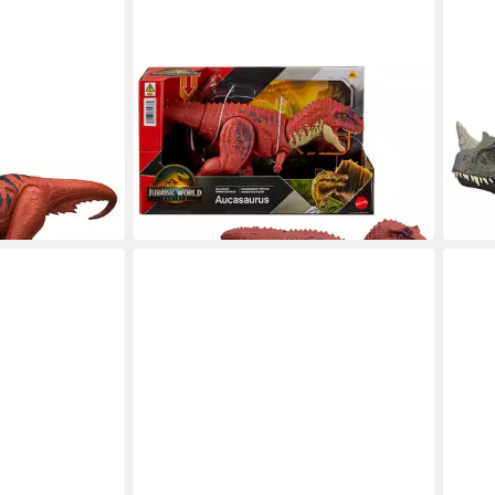
MATTEL®
MAT
orld, Wild
Spielfigur Jurassic World, Rebirth,
Acti
Wild Roar Aucasaurus
Roar
ab 19,95 €
21,2
UVP
22,90 €
en bei dir
liefe
-13%
leider ausverkauft