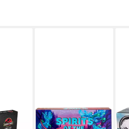
ON
MATTEL GAMES
EPO
sic Park
Spiel Spirits of the Wild - The
Spie
epflegte Partie
Awakening (D), Sammelspiel
Fami