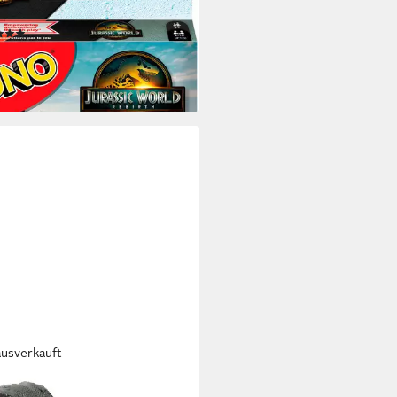
lienspiel
(3)
0,34 €
UVP
12,99 €
%
rbar - in 1-2 Werktagen bei dir
ausverkauft
TEL®