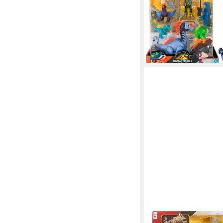
Spielfigur Imaginext J
Rebirth Multipack
9,99 €
UVP
22,99 €
-57%
lieferbar - in 1-2 Werktag
JURASSIC WORLD