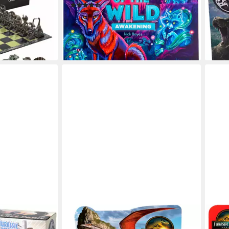
(2)
24,9
 der Park
ab 21,68 €
UVP
24,99 €
-17%
-13%
liefe
lieferbar - in 1-2 Werktagen bei dir
en bei dir
EPOCH GAMES
MAT
 T-Rex Panic,
Spiel Jurassic World Rebirth
Spie