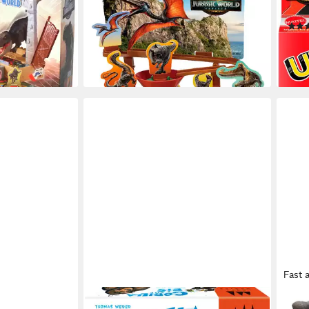
Adventure Callenge, Familienspiel
Fami
21,11 €
ab 1
lieferbar - in 1-2 Werktagen bei dir
-20
en bei dir
liefe
Fast 
DREI MAGIER SPIELE
MAT