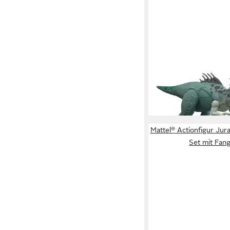
MATTEL®
Actionfigur Jurassic 
- Cryolophosaurus, mi
Sound
ab 22,99 €
lieferbar - in 1-2 Werktag
Mattel® Actionfigur Jur
Set mit Fan