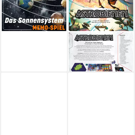
lieferbar - in 4-5 Werktagen bei dir
PEGASUS
Spiel Pegasus Astrobienen,
Brettspiel
83,26 €
lieferbar - in 5-6 Werktagen bei dir