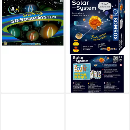
Spiel 3D Solar System
ab 29,90 €
lieferbar - in 2-3 Werktagen bei dir
KOSMOS
Experimentierkasten Orbiting
Solar System
32,00 €
lieferbar - in 3-4 Werktagen bei dir