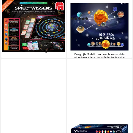
JUMBO SPIELE
KOSMOS
Spiel Jumbo Spiele 19907
Kreativset Sonnensystem
(3)
Spiel des Wissens, Jumbo
35,49 €
Spiele19907 Spiel des
lieferbar - in 3-4 Werktagen bei dir
Wissens, Made in Europe
(3)
ab 41,89 €
lieferbar - in 2-3 Werktagen bei dir
UNIVERSITY GAMES