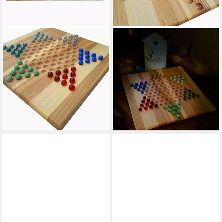
MADERA SPIELZEUGE
MADERA SPIELZEUGE
Spielesammlung Halma xxl
Spielesammlung Halma xxl
Eschenholz 2-6,
Eschenholz 2-3, famlilienspiel,
strategiespiel, 6-Personen-
zeitloser Klassiker für
Variante 60 Spielsteinen.
strategischen Spielspaß
42,95 €
31,99 €
39,95 €
lieferbar - in 2-3 Werktagen bei dir
-20%
lieferbar - in 2-3 Werktagen bei dir