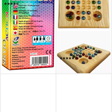
(15)
ab 19,99 €
lieferbar - in 3-4 Werktagen bei dir
MADERA SPIELZEUGE
Spielesammlung Solitär
Esche, Familienspiel, bringt
die „Grauen Zellen“ auf Trab.
(1)
31,95 €
lieferbar - in 2-3 Werktagen bei dir