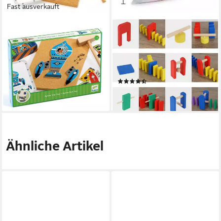
Fast ausverkauft
DJECO
CALMADO
Spiel Hämmerchenspiel Tap
Spielesammlung Domino
Tap Weltraum für Kinder,
Steine Spiel aus Holz
Hämmerchenspiel Tap Tap
Dominosteine im Set +
Weltraum, Hämmerchenspiel
Tasche + Anleitung
(6)
30,50 €
49,99 €
lieferbar - in 2-3 Werktagen bei dir
lieferbar - in 2-3 Werktagen bei dir
Ähnliche Artikel