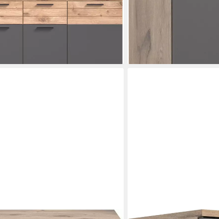
229,99 €
UVP
609,00 €
-62%
lieferbar - in 6-8 Werktagen be
en bei dir