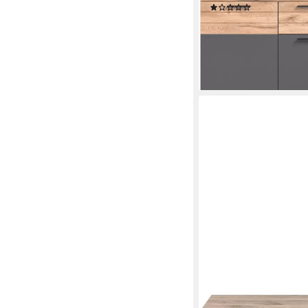
(1)
259,99 €
UVP
749,00 €
-65%
lieferbar - in 6-8 Werktag