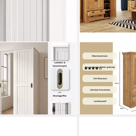
OTTO HOME
almö Mehrzweckschrank mit
Wäscheschrank Konrad (2 
egel (B/T/H: 93/37/184 cm) aus
132/39 cm) aus massiver K
(7)
zierter Kiefer, B/T/H 93/37/187 cm
475,96 €
UVP
720,99 €
-34%
lieferbar in 3 Wochen