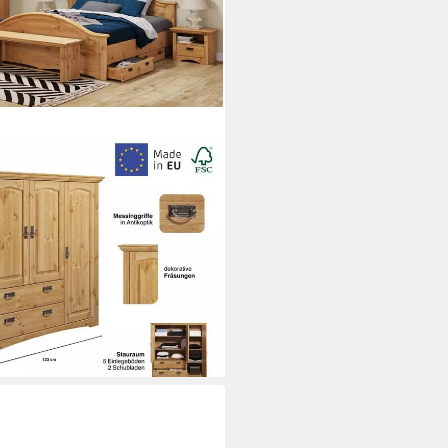
Breiten: 94/133 cm H/T ca.
iefer, mit viel Stauraum