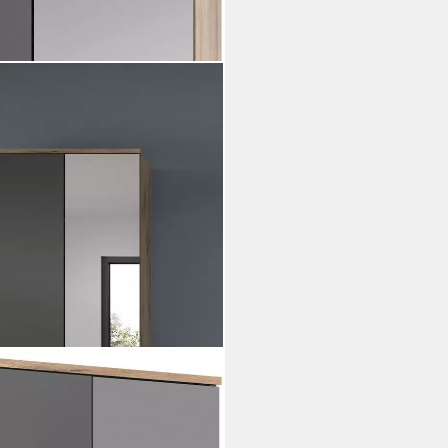
Höhe 200 cm, 2 Türen, 4
nge mit Softclose, Kleiderstange
tzbarer Schrank