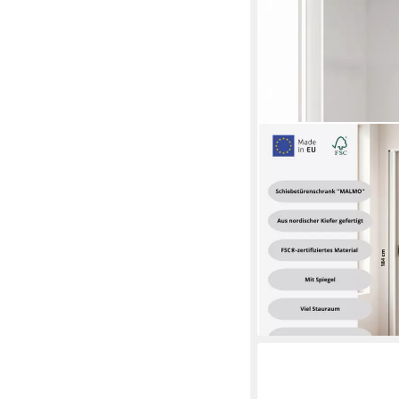
OTTO HOME
Garderobenschrank M
Schiebetüren und Spi
massiver FSC®-zertifi
399,99 €
UVP
566,99 €
-29%
lieferbar in 6 Wochen