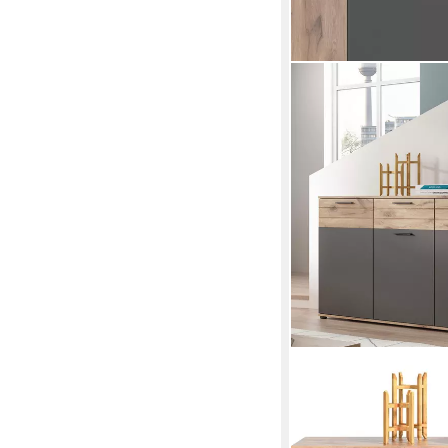
HOME AFFAIRE
Sideboard Riga, Breit
Einlegeböden, 10 Fäch
Softclose, Kommode, 