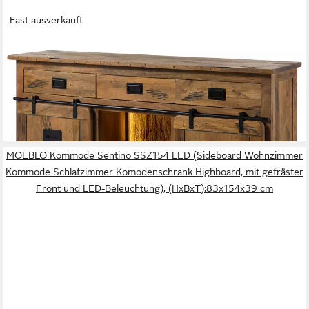
Fast ausverkauft
MASSIVMOEBEL24
Sideboard RAILWAY LUX (Massivholz), Mango / Altholz
180x45x90 natur lackiert RAILWAY LUX #102
889,90 €
UVP
1.069,90 €
-17%
lieferbar - in 5-6 Werktagen bei dir
MOEBLO Kommode Sentino SSZ154 LED (Sideboard Wohnzimmer
Kommode Schlafzimmer Komodenschrank Highboard, mit gefräster
Front und LED-Beleuchtung), (HxBxT):83x154x39 cm