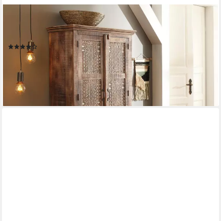
OTTO HOME
Kleiderschrank Maneesh aus massivem Mangoholz und vielen
Stauraummöglichkeiten, Höhe 190 cm
(4)
1.085,92 €
UVP
2.399,99 €
-55%
lieferbar in 10 Wochen