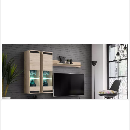
99ROOMS
Wohnwand Modena, (Wohnzimmer-Set, Wohnmöbel), TV-
Lowboard, 2 x Vitrine, Wandregal, mit LED-Beleuchtung
495,00 €
UVP
989,00 €
-50%
lieferbar in 6 Wochen