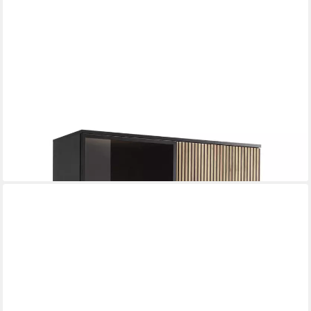
MOEBLO
Highboard Sentino WTSZ104 LED (mit LED-Beleuchtung,
Schlafzimmer Komodenschrank, Schrank mit gefräster Front,
Sideboard Wohnzimmer Kommode), (BxHxT):104x166x39cm
449,00 €
UVP
835,00 €
-46%
lieferbar in 4 Wochen