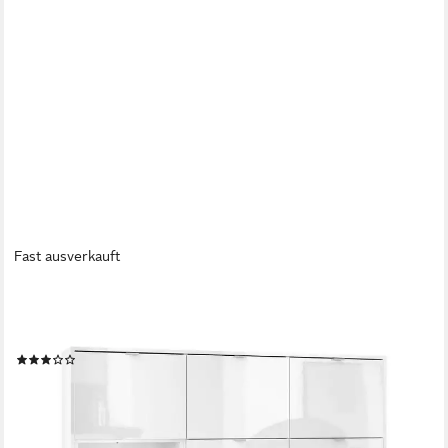
Fast ausverkauft
VLADON
Highboard Metro V2 (Highboard, mit 6 Türen, 4 Schubladen und
1 offenem Fach), Weiß Hochglanz (153 x 123 x 37 cm)
(8)
ab 592,56 €
lieferbar - in 3-4 Werktagen bei dir
+4