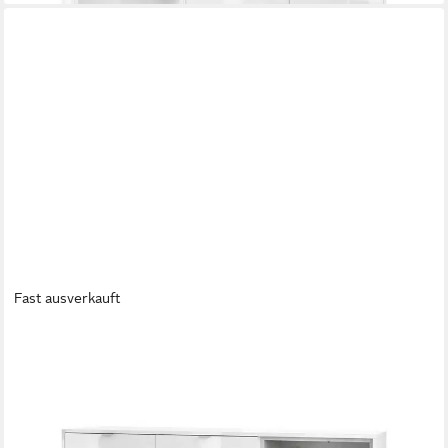
Fast ausverkauft
VLADON
Sideboard Metro (Kommode, mit 2 Türen, 2 Schubladen und 1
offenem Fach), Weiß Hochglanz/Beton Oxid Optik (153 x 88 x
38 cm)
ab 423,70 €
lieferbar - in 3-4 Werktagen bei dir