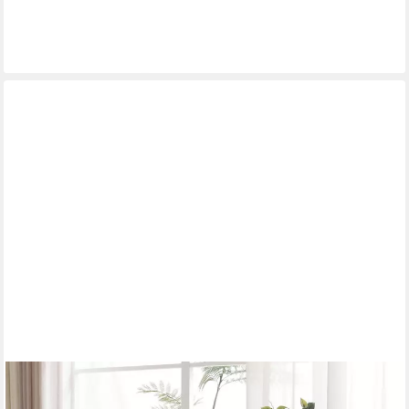
ab 299,99 €
lieferbar - in 3-4 Werktagen bei dir
+4
FLIEKS
Kommode mit 4 Schiebetüren und 1 Schublade (1 St.,