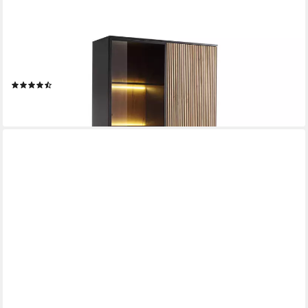
MIRJAN24
Vitrine Sento WTSZ104 (mit 2-Drehtüren und Schublade) mit
LED-Beleuchtung, Untergestell aus Metall
(5)
639,00 €
lieferbar - in 6-7 Werktagen bei dir