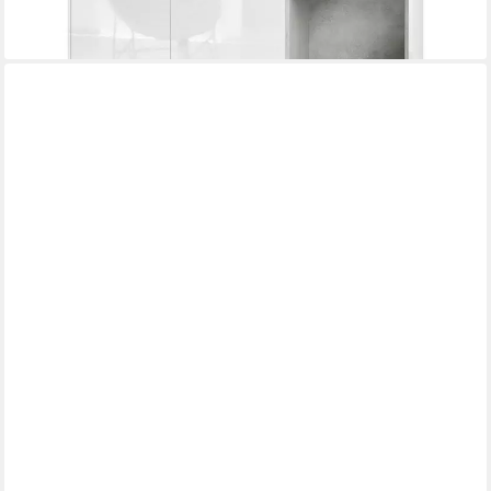
+4
VLADON
Lowboard Metro (Lowboard, mit 2 Türen), Schublade und
offenem Fach