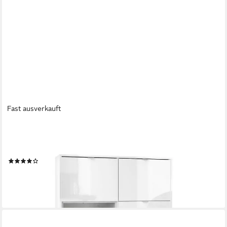
Fast ausverkauft
VLADON
Highboard Metro (Highboard, mit 4 Türen, 2 Schubladen und 1
offenem Fach), Beton Oxid Optik (103 x 123 x 37,5 cm)
(6)
ab 393,27 €
lieferbar - in 3-4 Werktagen bei dir
+4