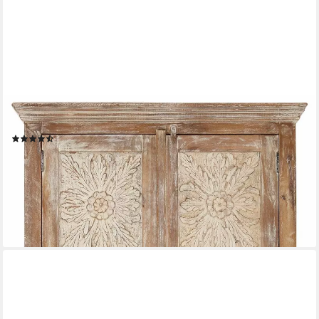
OTTO HOME
Stauraumschrank Malati Breite 105 cm
(14)
1.136,39 €
UVP
2.239,99 €
-49%
lieferbar in 6 Wochen