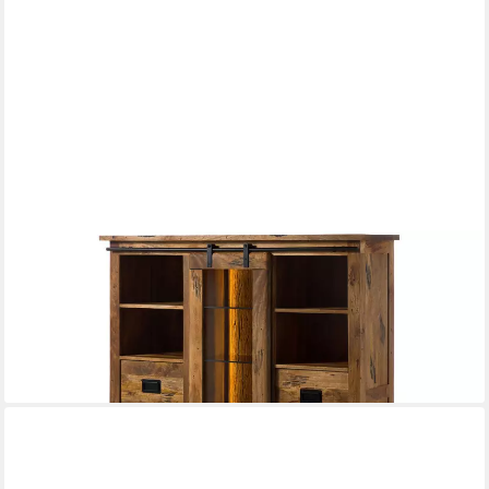
MASSIVMOEBEL24
Highboard RAILWAY LUX (Massivholz), Mango / Altholz
142x45x147 natur lackiert RAILWAY LUX #121
1.199,90 €
UVP
1.379,90 €
-13%
lieferbar - in 5-6 Werktagen bei dir