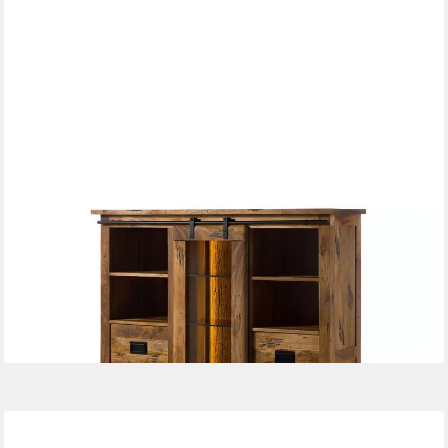
MASSIVMOEBEL24
Highboard RAILWAY LUX (Massivholz), Mango / Altholz
142x45x147 natur lackiert RAILWAY LUX #121
1.199,90 €
UVP
1.379,90 €
-13%
lieferbar - in 5-6 Werktagen bei dir