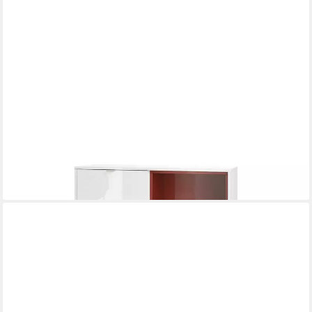
VLADON
Kommode Metro (Kommode mit 1 Tür, 2 Schubladen, Made in
Germany), Korpus (103 x 88 x 37,5 cm)
299,99 €
lieferbar - in 3-4 Werktagen bei dir
+4