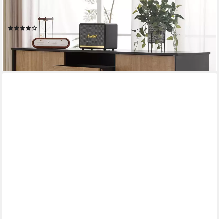
160Bx40Tx80H cm), Sideboard mit verstellbar Ablagen
Küchenschrank Mehrzweckschrank Holz
(1)
179,99 €
UVP
349,99 €
-49%
lieferbar - in 5-6 Werktagen bei dir