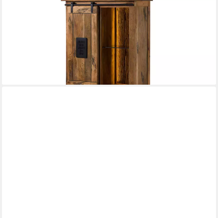
MASSIVMOEBEL24
Dreh-/Schwebetürenschrank RAILWAY LUX (Mango / Altholz
90x45x150 natur lackiert RAILWAY LUX #115) Mango / Altholz
90x45x150 natur lackiert RAILWAY LUX #115
749,90 €
UVP
929,90 €
-19%
lieferbar - in 5-6 Werktagen bei dir