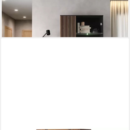
Vitrinenschrank Glasvitrine, Gehärtetes Glas Highboard, mit LED,
mit Schubladen) (HxTxB):200x60x100 cm
579,00 €
UVP
719,00 €
-19%
lieferbar - in 8-10 Werktagen bei dir