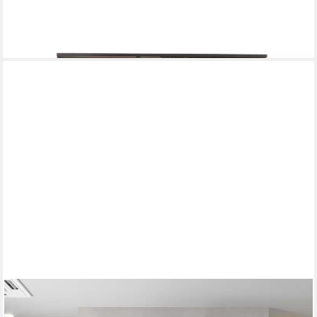
-28%
lieferbar in 4 Wochen
MOEBLO
Vitrine Meteor (Schrank für Wohnzimmer mit Türen