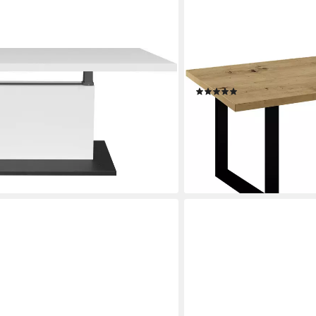
MÄUSBACHER
tisch, höhenverstellbar von 49-68
Esstisch Big System Metall
(1)
allgestell
ab 228,49 €
UVP
479,00 €
0 €
-52%
lieferbar - in 6-8 Werktagen be
en bei dir