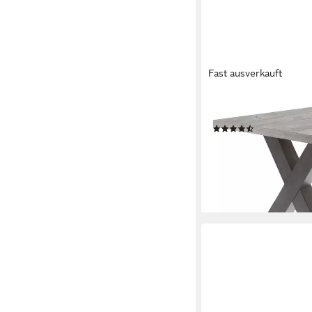
Fast ausverkauft
MÄUSBACHER
Esstisch Mister (OTTO
(462)
ab 219,99 €
UVP
366,0
-40%
lieferbar - in 6-7 Werktag