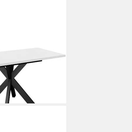
lgestell in Stern Form,
i dir