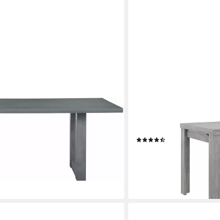
MÄUSBACHER
s Choice), Gestell in U-Form
Esstisch Monti (OTTO-Cho
Küchentisch, Auszugstisch
0 €
(79)
ab 152,82 €
UVP
276,00 €
en bei dir
-45%
lieferbar - in 6-7 Werktagen be