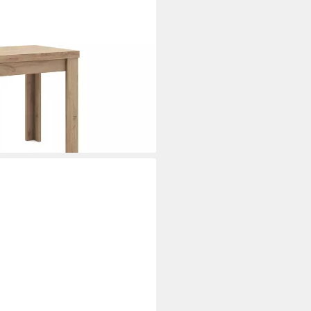
ices), BESTSELLER!, Tisch,
 ausziehbar auf 136 cm
i dir