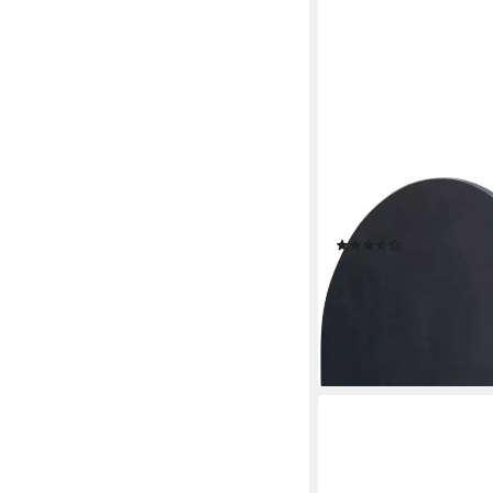
MÄUSBACHER
Rollladenschrank Big 
(11)
ab 189,71 €
UVP
385,0
-51%
lieferbar - in 6-8 Werktag
+2