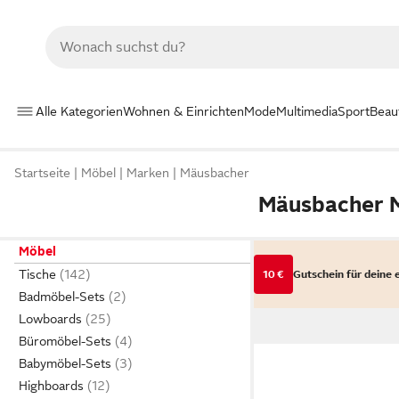
Alle Kategorien
Wohnen & Einrichten
Mode
Multimedia
Sport
Beau
Startseite
Möbel
Marken
Mäusbacher
Mäusbacher 
Möbel
Tische
10 €
Gutschein für deine 
Badmöbel-Sets
Lowboards
Büromöbel-Sets
Babymöbel-Sets
Highboards