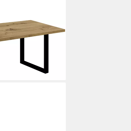
, Metallgestell in U-Form
i dir