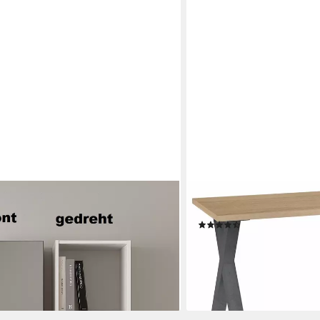
MÄUSBACHER
5 Fächer, in weiss / Spiegel -
Schreibtisch Mio
(30)
224,81 €
UVP
344,00 €
-35%
lieferbar in 6 Wochen
en bei dir
+1