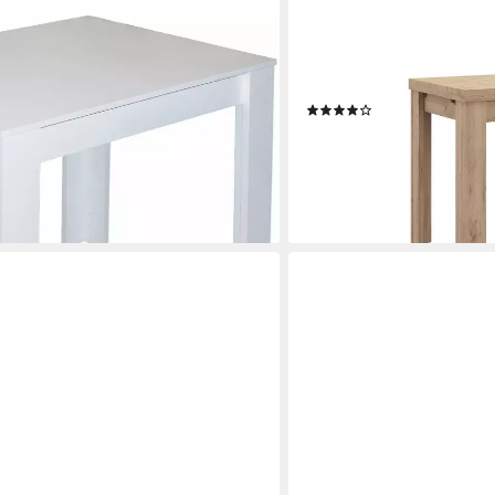
MÄUSBACHER
, OTTOs Choice), in verschiedenen
Esstisch Monti (OTTO-Cho
eine Räume geeignet
Küchentisch, Auszugstisch
(145)
ab 132,45 €
€
UVP
263,00 €
-50%
en bei dir
lieferbar - in 6-8 Werktagen be