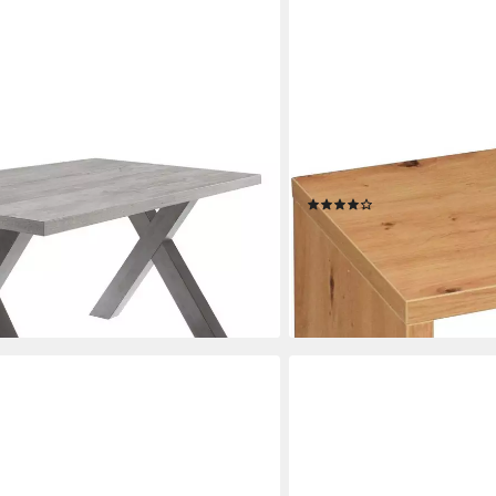
MÄUSBACHER
S Choice), Gestell in X-Form
Standregal Sticks Regale,
(12)
ab 49,99 €
0 €
UVP
94,00 €
-47%
en bei dir
lieferbar - in 6-8 Werktagen be
+6