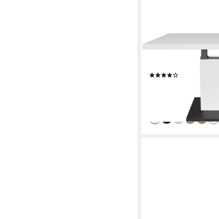
MÄUSBACHER
Couchtisch Lift Couch
cm, Breite 120 cm, Met
(8)
ab 350,59 €
UVP
507,0
-31%
lieferbar - in 6-8 Werktag
+1