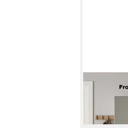
MÄUSBACHER
Schuhschrank drehbar, 
34x190x27 (BxHxT)
159,00 €
169,95 €
-6%
lieferbar - in 6-8 Werktag