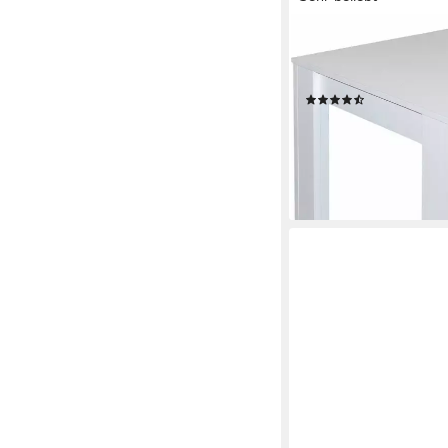
MÄUSBACHER
Esstisch (Küchentisch
Ausführungen, für kl
(839)
ab 68,11 €
UVP
121,00 
-44%
lieferbar - in 6-8 Werktag