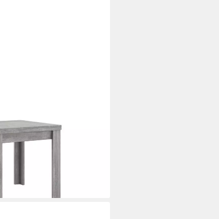
ices), BESTSELLER!, Tisch,
 ausziehbar auf 136 cm
i dir