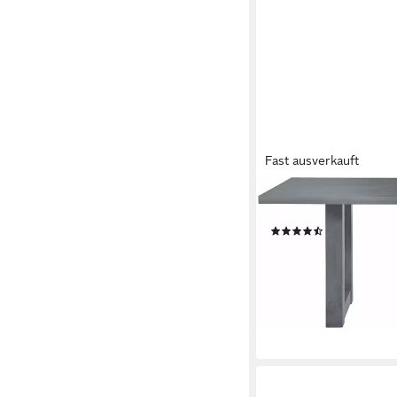
Fast ausverkauft
MÄUSBACHER
Esstisch Mister (OTTO
(377)
ab 279,99 €
UVP
366,0
-24%
lieferbar - in 6-7 Werktag