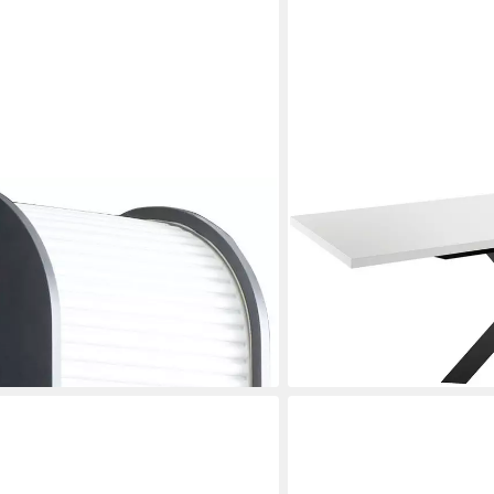
MÄUSBACHER
System Office Breite 46 cm
Esstisch Big System, Metal
ausziehbar
0 €
ab 372,35 €
UVP
775,00 €
-52%
en bei dir
lieferbar - in 6-7 Werktagen be