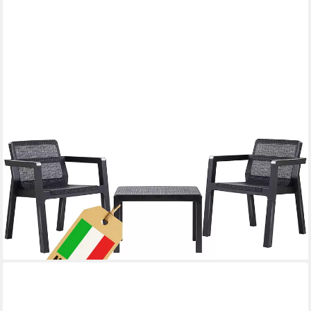
ONDIS24
Gartenlounge-Set Riviera Balkonmöbel Set Gartenmöbel Set 2
Sessel mit Tisch, (3-tlg), in Jute Optik aus UV-&
wetterbeständigen Kunststoff
99,95 €
149,95 €
-33%
lieferbar - in 6-7 Werktagen bei dir