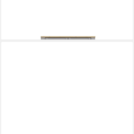
FREIRAUM
Stauraumvitrine BOHOL 2 Türen, Riviera Eiche Dekor / Eiche
grau - 106,4x160,6x42cm (BxHxT)
439,95 €
lieferbar - in 9-11 Werktagen bei dir