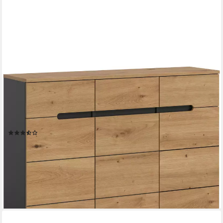
HOME AFFAIRE
Garderobenschrank REHAT, TOPSELLER!, Breite 120 cm, 3
Türen, 3 Schubkästen, 12 Fächer (1-St., in verschiedenen Farben
erhältlich, Platz für ca. 24 Paar Schuhe) Schuhschrank,
Kommode, Schuhkommode, Anrichte, Sideboard
(9)
299,99 €
UVP
924,00 €
-68%
lieferbar - in 6-8 Werktagen bei dir