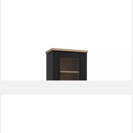
FORTE
Vitrine DURO, Cabezone Eiche Dekor, Riviera Eiche Dekor, 2
Türen, 1 Schublade, B 72 x H 212 x T 42 cm
310,90 €
lieferbar - in 7-9 Werktagen bei dir