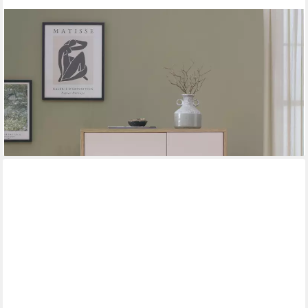
HOME AFFAIRE
Vitrine Fredericia,moderner Hochschrank, Glasvitrine in
Kaschmir, Standvitrine zeitlos, schwarze Metallgriffe und -füße,
ausreichend Stauraum
309,99 €
UVP
499,00 €
-38%
lieferbar - in 6-8 Werktagen bei dir