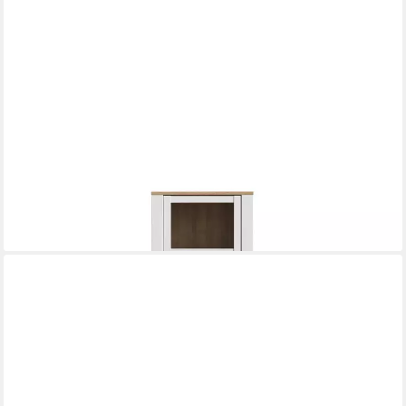
PREISBRECHER
Stauraumvitrine BOHOL in Riviera Eiche Dekor / Sibiu -
71,7x205,4x42cm (BxHxT)
399,95 €
lieferbar in 7 Wochen