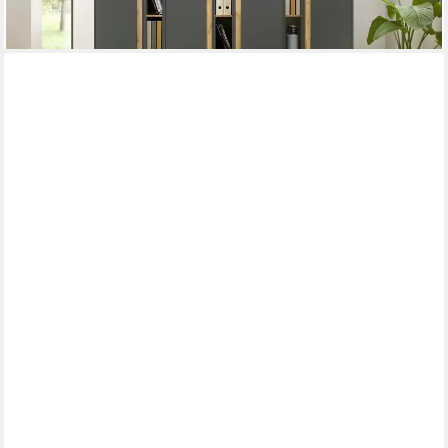
FREIRAUM
Stauraumvitrine BOHOL 3 Türen, Riviera Eiche Dekor / Eiche
grau - 151,1x160,6x42cm (BxHxT)