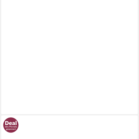
FREIRAUM
Sideboard BOHOL, 3 Üren, 3 Schübe, Riviera Eiche / Eiche grau
- 166,1x87x42cm (BxHxT)
469,95 €
lieferbar in 7 Wochen