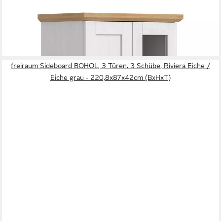
64x161x37cm (BxHxT)
219,00 €
249,95 €
-12%
lieferbar in 2 Wochen
freiraum Sideboard BOHOL, 3 Türen. 3 Schübe, Riviera Eiche /
Eiche grau - 220,8x87x42cm (BxHxT)