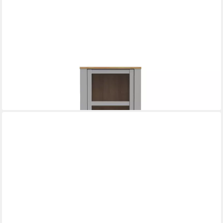
FREIRAUM
Stauraumvitrine BOHOL 2 Türen, 1 Schub, Riviera Eiche / Eiche
grau - 71,7x205,4x42cm (BxHxT)
419,95 €
lieferbar - in 9-11 Werktagen bei dir