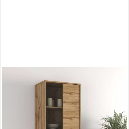
OTTO HOME
Vitrine Loft, Höhe 180 cm, moderne Standvitrine mit 2 Türen,
Metallkufen Hochschrank mit viel Stauraum, Glastür und
verstellbaren Einlegeböden
199,99 €
UVP
437,99 €
nur diesen Monat
-54%
lieferbar - in 6-8 Werktagen bei dir