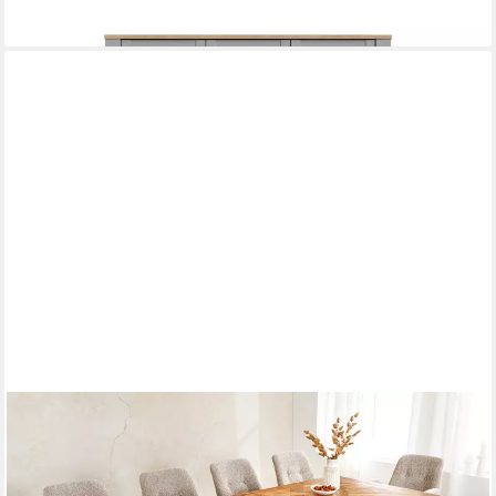
619,95 €
lieferbar in 7 Wochen
RIESS-AMBIENTE
Esstisch RIVIERA 180-240cm natur - recyceltes Pinienholz, mit
Einlegeplatte (Einzelartikel, 1-St), Industrial Design mit
Querstrebe – ideal für bis zu 12 Personen