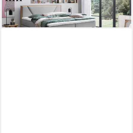
ab 1.499,00 €
lieferbar - in 2-3 Werktagen bei dir
FREIRAUM
Vitrine Verona 2 Türen, re./ li. montierbar, Sibiu Lärche Dekor -