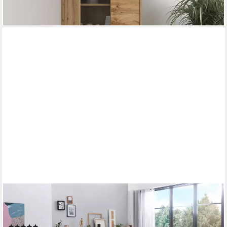
BELANOTI
Boxspringbett Riviera (Unterbox; Matratze; Topper), 160x200
cm, Holz, Eiche, Visco-Topper, H2/H3 wendbar, 7-Zonen-TFK
(45)