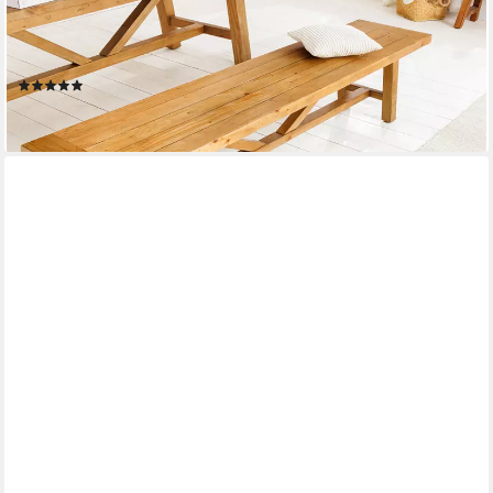
Sitzbank RIVIERA 180cm natur - Massivholz, recycelt, Pinie,
Landhausstil (Einzelartikel, 1-St), mit großzügiger Sitzfläche in
Bohlenoptik – ideal für Esszimmer & Flur
(1)
ab 199,95 €
lieferbar - in 3-4 Werktagen bei dir