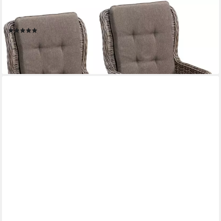
MERXX
Gartenstuhl Riviera (Set, 2 St), 2er Set, Polyrattan, Stahl
(4)
533,31 €
UVP
900,90 €
-41%
lieferbar - in 4-5 Werktagen bei dir