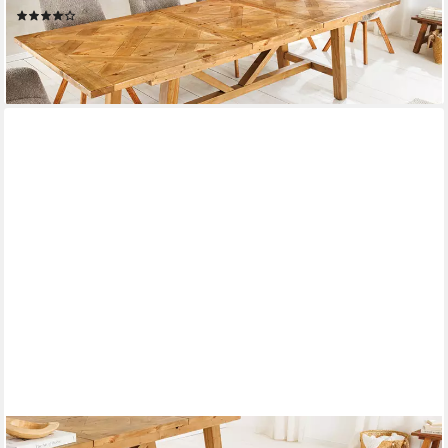
(1)
699,95 €
799,95 €
-13%
lieferbar - in 6-7 Werktagen bei dir
RIESS-AMBIENTE