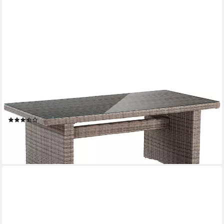
MERXX
Gartentisch Riviera, 100x200 cm
(6)
357,66 €
UVP
888,90 €
-60%
lieferbar - in 4-5 Werktagen bei dir