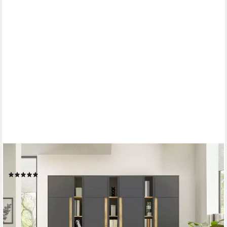
HOME AFFAIRE
Büromöbel-Set CiTY/GiRON, (Set, 7-tlg)
(1)
1.299,99 €
UVP
2.149,99 €
-40%
lieferbar in 6 Wochen